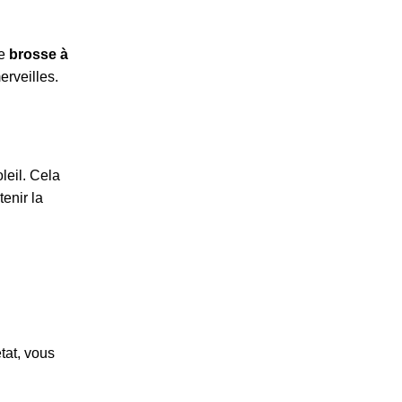
ne
brosse à
erveilles.
leil. Cela
enir la
tat, vous