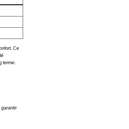
onfort. Ce
té
g terme.
 garantir