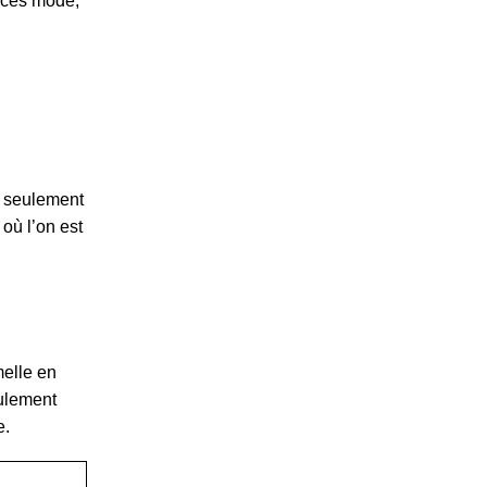
tuces mode,
n seulement
 où l’on est
melle en
eulement
e.