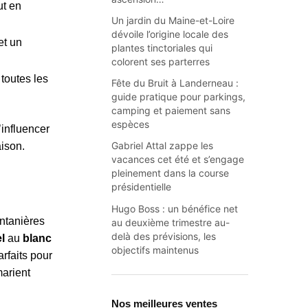
ut en
Un jardin du Maine-et-Loire
dévoile l’origine locale des
et un
plantes tinctoriales qui
colorent ses parterres
toutes les
Fête du Bruit à Landerneau :
guide pratique pour parkings,
camping et paiement sans
espèces
influencer
Gabriel Attal zappe les
aison.
vacances cet été et s’engage
pleinement dans la course
présidentielle
Hugo Boss : un bénéfice net
ntanières
au deuxième trimestre au-
delà des prévisions, les
l
au
blanc
objectifs maintenus
arfaits pour
marient
Nos meilleures ventes