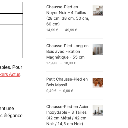
Chausse-Pied en
Noyer Noir – 4 Tailles
(28 cm, 38 cm, 50 cm,
60 cm)
Plage
–
14,99
€
49,99
€
de
prix :
Chausse-Pied Long en
14,99 €
Bois avec Fixation
à
Magnétique - 55 cm
49,99 €
Plage
–
17,99
€
18,99
€
rables. Pour
de
prix :
ers Actus
.
Petit Chausse-Pied en
17,99 €
Bois Massif
à
Plage
–
9,49
€
9,99
€
18,99 €
de
prix :
Chausse-Pied en Acier
9,49 €
ent une
Inoxydable – 3 Tailles
à
vec élégance
(42 cm Métal / 42 cm
9,99 €
Noir / 14,5 cm Noir)