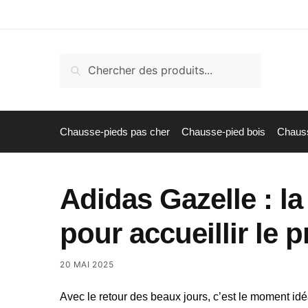
Skip
Skip
to
to
navigation
content
Recherche
Recherche
pour :
Chausse-pieds pas cher
Chausse-pied bois
Chauss
Adidas Gazelle : l
pour accueillir le 
20 MAI 2025
Avec le retour des beaux jours, c’est le moment id