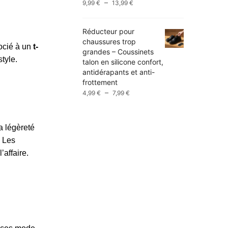
Plage
–
9,99
€
13,99
€
de
prix :
Réducteur pour
9,99 €
chaussures trop
à
cié à un
t-
grandes – Coussinets
13,99 €
tyle.
talon en silicone confort,
antidérapants et anti-
frottement
Plage
–
4,99
€
7,99
€
de
prix :
4,99 €
la légèreté
à
. Les
7,99 €
’affaire.