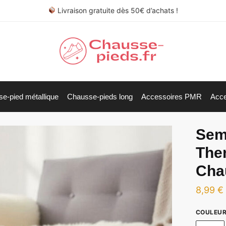
Livraison gratuite dès 50€ d’achats !
e-pied métallique
Chausse-pieds long
Accessoires PMR
Acce
Seme
The
Cha
8,99
€
COULEU