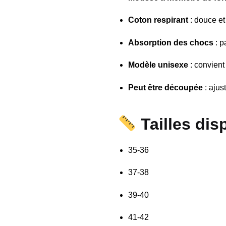
Coton respirant
: douce et 
Absorption des chocs
: p
Modèle unisexe
: convien
Peut être découpée
: ajus
Tailles dis
35-36
37-38
39-40
41-42