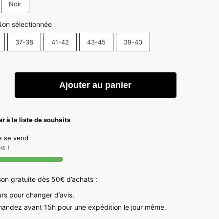
Noir
on sélectionnée
37-38
41-42
43-45
39-40
é
Ajouter au panier
s
res
r à la liste de souhaits
ques
le se vend
t !
ntes
son gratuite dès 50€ d’achats :
urs pour changer d’avis.
ndez avant 15h pour une expédition le jour même.