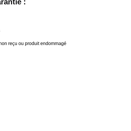
rantie
:
s
 non reçu ou produit endommagé