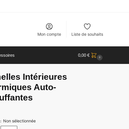
Mon compte
Liste de souhaits
ssoires
0,00
€
0
lles Intérieures
rmiques Auto-
uffantes
Non sélectionnée
R
: