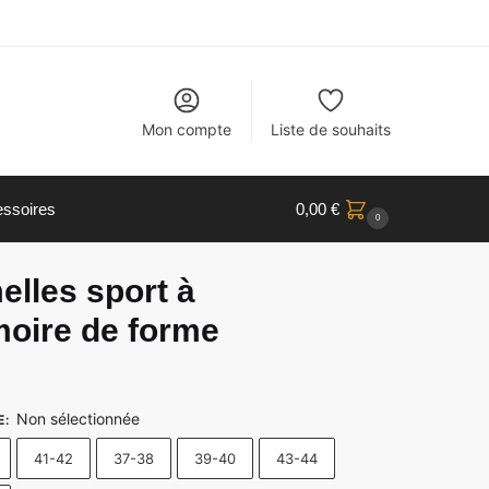
Mon compte
Liste de souhaits
ssoires
0,00
€
0
lles sport à
oire de forme
Non sélectionnée
E
:
41-42
37-38
39-40
43-44