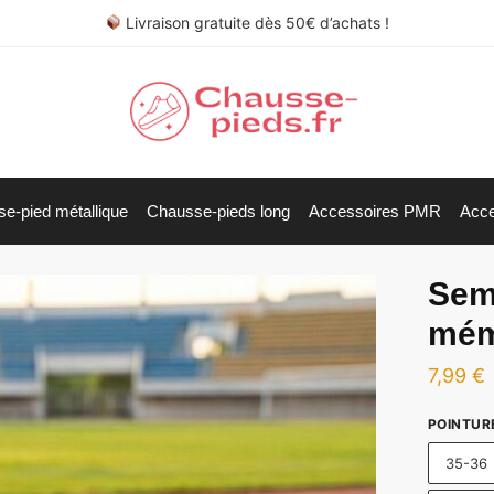
Livraison gratuite dès 50€ d’achats !
e-pied métallique
Chausse-pieds long
Accessoires PMR
Acce
Seme
mém
7,99
€
POINTUR
35-36