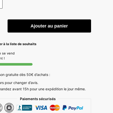
é
Ajouter au panier
s
r à la liste de souhaits
e
le se vend
t !
son gratuite dès 50€ d’achats :
urs pour changer d’avis.
ndez avant 15h pour une expédition le jour même.
Paiements sécurisés