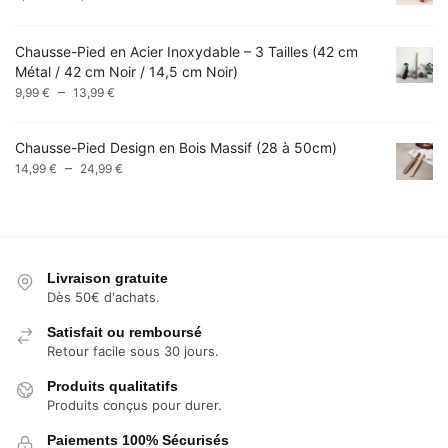
de
18,99 €
prix :
Chausse-Pied en Acier Inoxydable – 3 Tailles (42 cm
9,49 €
Métal / 42 cm Noir / 14,5 cm Noir)
à
Plage
–
9,99 €
9,99
€
13,99
€
de
prix :
Chausse-Pied Design en Bois Massif (28 à 50cm)
9,99 €
Plage
–
14,99
€
24,99
€
à
de
13,99 €
prix :
14,99 €
à
24,99 €
Livraison gratuite
Dès 50€ d'achats.
Satisfait ou remboursé
Retour facile sous 30 jours.
Produits qualitatifs
Produits conçus pour durer.
Paiements 100% Sécurisés