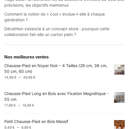
prévisions, les objectifs maintenus
Comment la notion de « cool » évolue-t-elle à chaque
génération ?
Décathlon s’associe à un concept-store : pourquoi cette
collaboration fait-elle un carton plein ?
Nos meilleures ventes
Chausse-Pied en Noyer Noir – 4 Tailles (28 cm, 38 cm,
50 cm, 60 cm)
Plage
–
14,99
€
49,99
€
de
prix :
Chausse-Pied Long en Bois avec Fixation Magnétique -
14,99 €
55 cm
à
Plage
–
17,99
€
18,99
€
49,99 €
de
prix :
Petit Chausse-Pied en Bois Massif
17,99 €
Plage
–
9,49
€
9,99
€
à