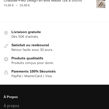
Chausse-Pied Design en Bois Massif (28 à 50cm)
9,99 €
Plage
–
14,99
€
24,99
€
à
de
13,99 €
prix :
14,99 €
à
24,99 €
Livraison gratuite
Dès 50€ d'achats.
Satisfait ou remboursé
Retour facile sous 30 jours.
Produits qualitatifs
Produits conçus pour durer.
Paiements 100% Sécurisés
PayPal / MasterCard / Visa.
À Propos
À propos