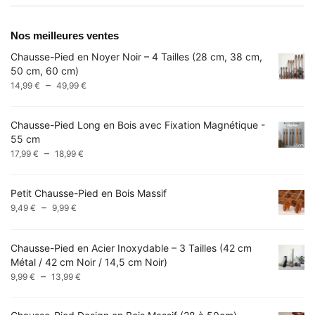
Nos meilleures ventes
Chausse-Pied en Noyer Noir – 4 Tailles (28 cm, 38 cm,
50 cm, 60 cm)
Plage
–
14,99
€
49,99
€
de
prix :
Chausse-Pied Long en Bois avec Fixation Magnétique -
14,99 €
55 cm
à
Plage
–
17,99
€
18,99
€
49,99 €
de
prix :
Petit Chausse-Pied en Bois Massif
17,99 €
Plage
–
9,49
€
9,99
€
à
de
18,99 €
prix :
Chausse-Pied en Acier Inoxydable – 3 Tailles (42 cm
9,49 €
Métal / 42 cm Noir / 14,5 cm Noir)
à
Plage
–
9,99 €
9,99
€
13,99
€
de
prix :