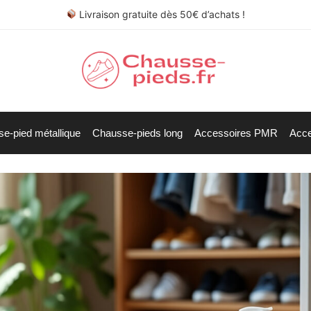
Livraison gratuite dès 50€ d’achats !
e-pied métallique
Chausse-pieds long
Accessoires PMR
Acce