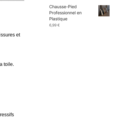
prix :
Chausse-Pied
9,99 €
Professionnel en
à
Plastique
13,99 €
6,99
€
issures et
 toile.
ressifs