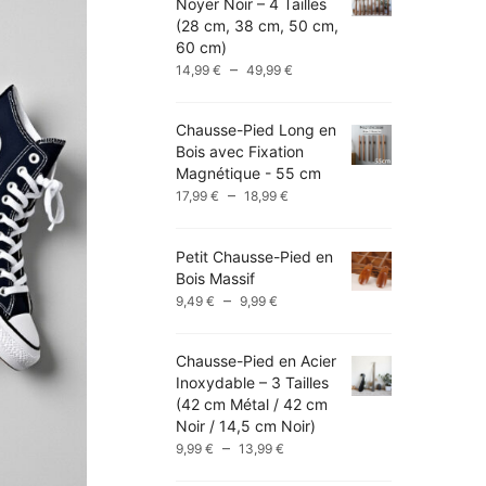
Noyer Noir – 4 Tailles
(28 cm, 38 cm, 50 cm,
60 cm)
Plage
–
14,99
€
49,99
€
de
prix :
Chausse-Pied Long en
14,99 €
Bois avec Fixation
à
Magnétique - 55 cm
49,99 €
Plage
–
17,99
€
18,99
€
de
prix :
Petit Chausse-Pied en
17,99 €
Bois Massif
à
Plage
–
9,49
€
9,99
€
18,99 €
de
prix :
Chausse-Pied en Acier
9,49 €
Inoxydable – 3 Tailles
à
(42 cm Métal / 42 cm
9,99 €
Noir / 14,5 cm Noir)
Plage
–
9,99
€
13,99
€
de