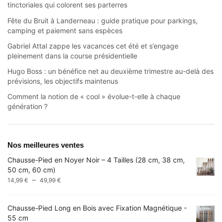
tinctoriales qui colorent ses parterres
Fête du Bruit à Landerneau : guide pratique pour parkings,
camping et paiement sans espèces
Gabriel Attal zappe les vacances cet été et s’engage
pleinement dans la course présidentielle
Hugo Boss : un bénéfice net au deuxième trimestre au-delà des
prévisions, les objectifs maintenus
Comment la notion de « cool » évolue-t-elle à chaque
génération ?
Nos meilleures ventes
Chausse-Pied en Noyer Noir – 4 Tailles (28 cm, 38 cm,
50 cm, 60 cm)
Plage
–
14,99
€
49,99
€
de
prix :
Chausse-Pied Long en Bois avec Fixation Magnétique -
14,99 €
55 cm
à