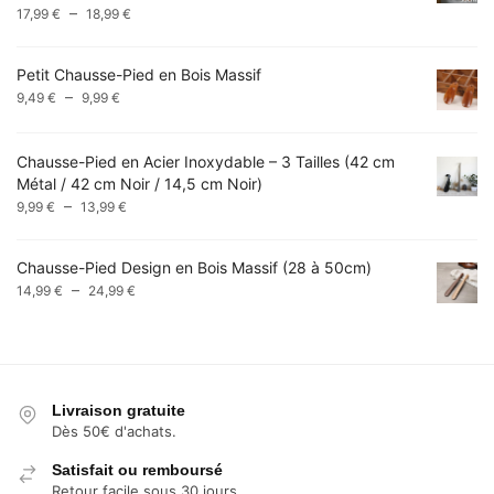
Plage
–
17,99
€
18,99
€
49,99 €
de
prix :
Petit Chausse-Pied en Bois Massif
17,99 €
Plage
–
9,49
€
9,99
€
à
de
18,99 €
prix :
Chausse-Pied en Acier Inoxydable – 3 Tailles (42 cm
9,49 €
Métal / 42 cm Noir / 14,5 cm Noir)
à
Plage
–
9,99 €
9,99
€
13,99
€
de
prix :
Chausse-Pied Design en Bois Massif (28 à 50cm)
9,99 €
Plage
–
14,99
€
24,99
€
à
de
13,99 €
prix :
14,99 €
à
24,99 €
Livraison gratuite
Dès 50€ d'achats.
Satisfait ou remboursé
Retour facile sous 30 jours.