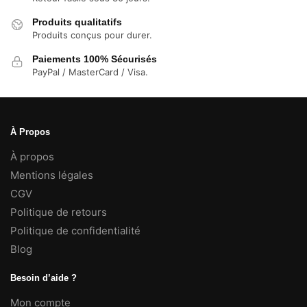
Produits qualitatifs
Produits conçus pour durer.
Paiements 100% Sécurisés
PayPal / MasterCard / Visa.
À Propos
À propos
Mentions légales
CGV
Politique de retours
Politique de confidentialité
Blog
Besoin d’aide ?
Mon compte