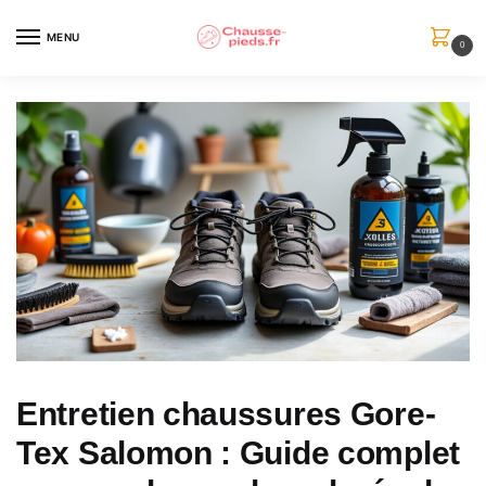
Skip
Skip
to
to
MENU
0
navigation
content
Entretien chaussures Gore-
Tex Salomon : Guide complet