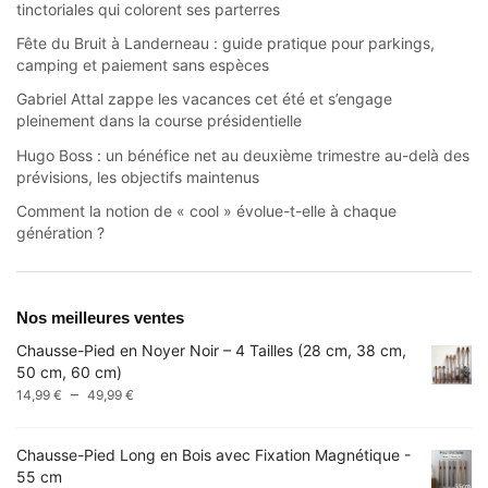
tinctoriales qui colorent ses parterres
Fête du Bruit à Landerneau : guide pratique pour parkings,
camping et paiement sans espèces
Gabriel Attal zappe les vacances cet été et s’engage
pleinement dans la course présidentielle
Hugo Boss : un bénéfice net au deuxième trimestre au-delà des
prévisions, les objectifs maintenus
Comment la notion de « cool » évolue-t-elle à chaque
génération ?
Nos meilleures ventes
Chausse-Pied en Noyer Noir – 4 Tailles (28 cm, 38 cm,
50 cm, 60 cm)
Plage
–
14,99
€
49,99
€
de
prix :
Chausse-Pied Long en Bois avec Fixation Magnétique -
14,99 €
55 cm
à