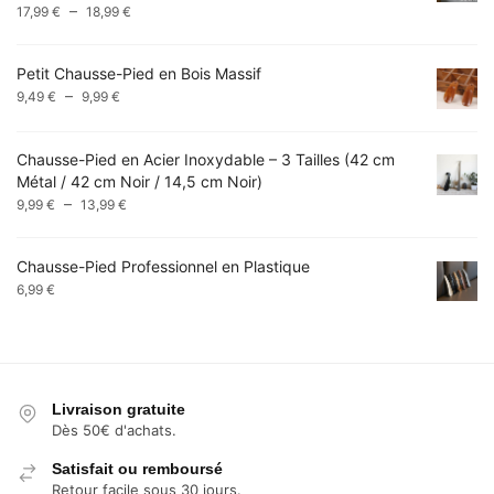
Plage
–
17,99
€
18,99
€
49,99 €
de
prix :
Petit Chausse-Pied en Bois Massif
17,99 €
Plage
–
9,49
€
9,99
€
à
de
18,99 €
prix :
Chausse-Pied en Acier Inoxydable – 3 Tailles (42 cm
9,49 €
Métal / 42 cm Noir / 14,5 cm Noir)
à
Plage
–
9,99 €
9,99
€
13,99
€
de
prix :
Chausse-Pied Professionnel en Plastique
9,99 €
6,99
€
à
13,99 €
Livraison gratuite
Dès 50€ d'achats.
Satisfait ou remboursé
Retour facile sous 30 jours.