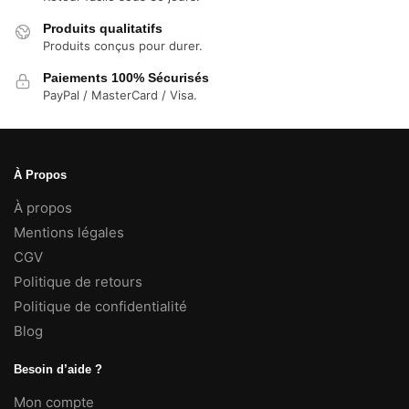
Produits qualitatifs
Produits conçus pour durer.
Paiements 100% Sécurisés
PayPal / MasterCard / Visa.
À Propos
À propos
Mentions légales
CGV
Politique de retours
Politique de confidentialité
Blog
Besoin d’aide ?
Mon compte