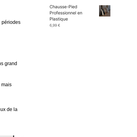
prix :
Chausse-Pied
9,99 €
Professionnel en
à
Plastique
13,99 €
 périodes
6,99
€
ns grand
, mais
eux de la