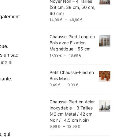
Noyer Noir – 4 Tailles
(28 cm, 38 cm, 50 cm,
60 cm)
 également
Plage
–
14,99
€
49,99
€
de
prix :
Chausse-Pied Long en
14,99 €
Bois avec Fixation
à
oue.
Magnétique - 55 cm
49,99 €
Plage
–
ns un sac
17,99
€
18,99
€
de
ude ni
prix :
Petit Chausse-Pied en
17,99 €
Bois Massif
iante.
à
Plage
–
9,49
€
9,99
€
18,99 €
de
prix :
Chausse-Pied en Acier
9,49 €
Inoxydable – 3 Tailles
à
(42 cm Métal / 42 cm
9,99 €
Noir / 14,5 cm Noir)
Plage
–
9,99
€
13,99
€
de
, qui