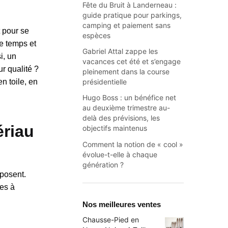
Fête du Bruit à Landerneau :
guide pratique pour parkings,
camping et paiement sans
t pour se
espèces
le temps et
Gabriel Attal zappe les
i, un
vacances cet été et s’engage
r qualité ?
pleinement dans la course
présidentielle
n toile, en
Hugo Boss : un bénéfice net
au deuxième trimestre au-
delà des prévisions, les
ériau
objectifs maintenus
Comment la notion de « cool »
évolue-t-elle à chaque
génération ?
mposent.
ées à
Nos meilleures ventes
Chausse-Pied en