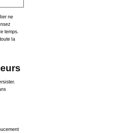
lier ne
Pensez
le temps.
toute la
deurs
rsister.
ans
doucement