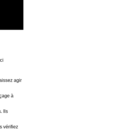
ci
aissez agir
nçage à
 Ils
 vérifiez