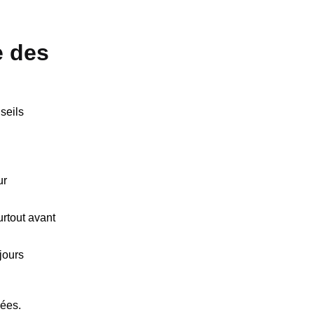
e des
seils
ur
rtout avant
jours
nées.