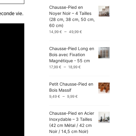
Chausse-Pied en
Noyer Noir – 4 Tailles
econde vie.
(28 cm, 38 cm, 50 cm,
60 cm)
Plage
–
14,99
€
49,99
€
de
prix :
Chausse-Pied Long en
14,99 €
Bois avec Fixation
à
Magnétique - 55 cm
49,99 €
Plage
–
17,99
€
18,99
€
de
prix :
Petit Chausse-Pied en
17,99 €
Bois Massif
à
Plage
–
9,49
€
9,99
€
18,99 €
de
prix :
Chausse-Pied en Acier
9,49 €
Inoxydable – 3 Tailles
à
(42 cm Métal / 42 cm
9,99 €
Noir / 14,5 cm Noir)