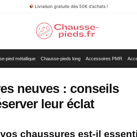
Livraison gratuite dès 50€ d’achats !
e-pied métallique
Chausse-pieds long
Accessoires PMR
Acce
es neuves : conseils
server leur éclat
 vos chaussures est-il essenti