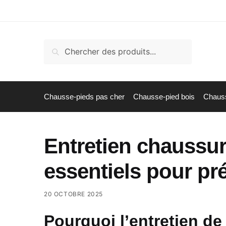
Skip
Skip
to
to
navigation
content
Recherche
Recherche
pour :
Chausse-pieds pas cher
Chausse-pied bois
Chauss
Entretien chaussur
essentiels pour pré
20 OCTOBRE 2025
Pourquoi l’entretien de