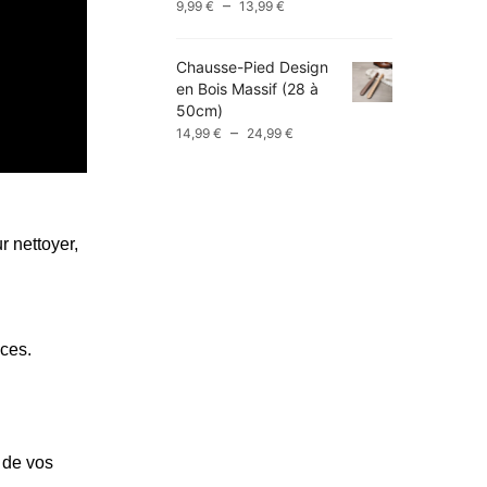
Plage
–
9,99
€
13,99
€
de
prix :
Chausse-Pied Design
9,99 €
en Bois Massif (28 à
à
50cm)
13,99 €
Plage
–
14,99
€
24,99
€
de
prix :
14,99 €
à
24,99 €
r nettoyer,
ces.
e de vos