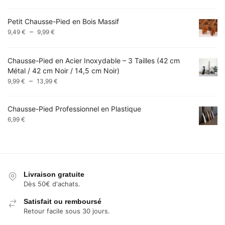
de
prix :
Petit Chausse-Pied en Bois Massif
17,99 €
Plage
–
9,49
€
9,99
€
à
de
18,99 €
prix :
Chausse-Pied en Acier Inoxydable – 3 Tailles (42 cm
9,49 €
Métal / 42 cm Noir / 14,5 cm Noir)
à
Plage
–
9,99 €
9,99
€
13,99
€
de
prix :
Chausse-Pied Professionnel en Plastique
9,99 €
6,99
€
à
13,99 €
Livraison gratuite
Dès 50€ d'achats.
Satisfait ou remboursé
Retour facile sous 30 jours.