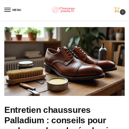
Skip
Skip
to
to
MENU
0
navigation
content
Entretien chaussures
Palladium : conseils pour