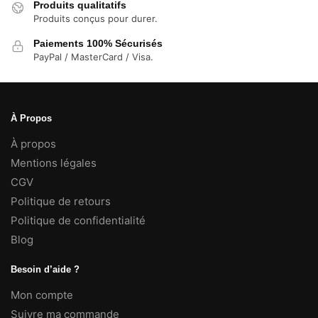
Produits qualitatifs
Produits conçus pour durer.
Paiements 100% Sécurisés
PayPal / MasterCard / Visa.
À Propos
À propos
Mentions légales
CGV
Politique de retours
Politique de confidentialité
Blog
Besoin d’aide ?
Mon compte
Suivre ma commande