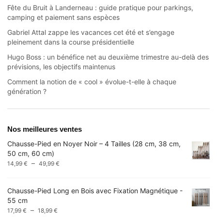
Fête du Bruit à Landerneau : guide pratique pour parkings,
camping et paiement sans espèces
Gabriel Attal zappe les vacances cet été et s’engage
pleinement dans la course présidentielle
Hugo Boss : un bénéfice net au deuxième trimestre au-delà des
prévisions, les objectifs maintenus
Comment la notion de « cool » évolue-t-elle à chaque
génération ?
Nos meilleures ventes
Chausse-Pied en Noyer Noir – 4 Tailles (28 cm, 38 cm,
50 cm, 60 cm)
Plage
–
14,99
€
49,99
€
de
prix :
Chausse-Pied Long en Bois avec Fixation Magnétique -
14,99 €
55 cm
à
Plage
–
17,99
€
18,99
€
49,99 €