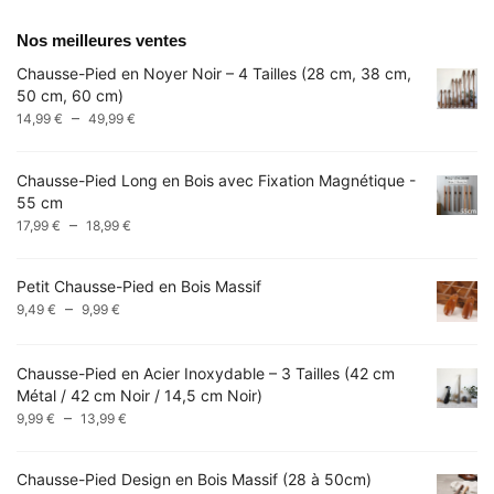
Nos meilleures ventes
Chausse-Pied en Noyer Noir – 4 Tailles (28 cm, 38 cm,
50 cm, 60 cm)
Plage
–
14,99
€
49,99
€
de
prix :
Chausse-Pied Long en Bois avec Fixation Magnétique -
14,99 €
55 cm
à
Plage
–
17,99
€
18,99
€
49,99 €
de
prix :
Petit Chausse-Pied en Bois Massif
17,99 €
Plage
–
9,49
€
9,99
€
à
de
18,99 €
prix :
Chausse-Pied en Acier Inoxydable – 3 Tailles (42 cm
9,49 €
Métal / 42 cm Noir / 14,5 cm Noir)
à
Plage
–
9,99 €
9,99
€
13,99
€
de
prix :
Chausse-Pied Design en Bois Massif (28 à 50cm)
9,99 €