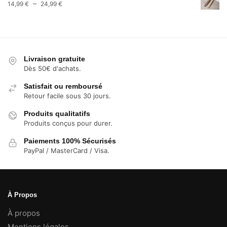
Plage
–
14,99
€
24,99
€
à
de
13,99 €
prix :
14,99 €
à
24,99 €
Livraison gratuite
Dès 50€ d'achats.
Satisfait ou remboursé
Retour facile sous 30 jours.
Produits qualitatifs
Produits conçus pour durer.
Paiements 100% Sécurisés
PayPal / MasterCard / Visa.
À Propos
À propos
Mentions légales