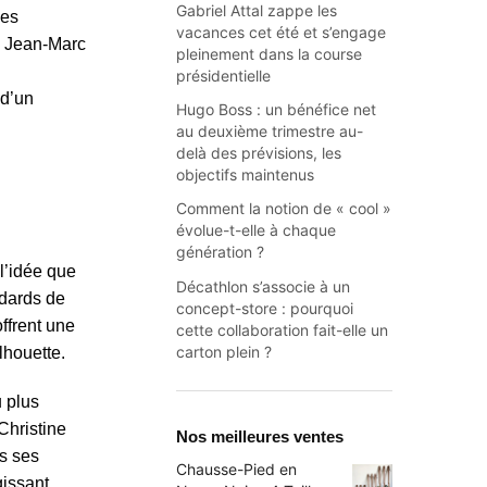
Gabriel Attal zappe les
des
vacances cet été et s’engage
. Jean-Marc
pleinement dans la course
présidentielle
 d’un
Hugo Boss : un bénéfice net
au deuxième trimestre au-
delà des prévisions, les
objectifs maintenus
Comment la notion de « cool »
évolue-t-elle à chaque
génération ?
 l’idée que
Décathlon s’associe à un
ndards de
concept-store : pourquoi
offrent une
cette collaboration fait-elle un
carton plein ?
lhouette.
 plus
Christine
Nos meilleures ventes
s ses
Chausse-Pied en
gissant