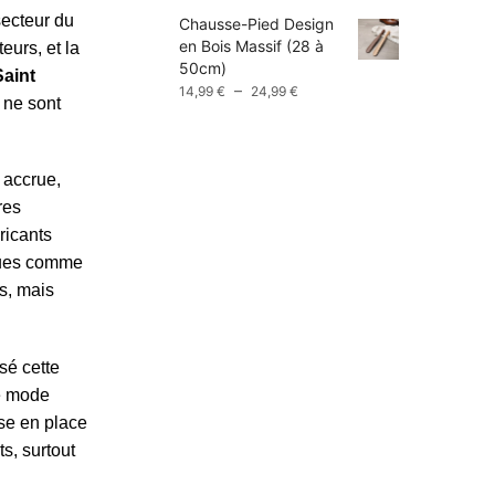
prix :
secteur du
Chausse-Pied Design
9,99 €
en Bois Massif (28 à
eurs, et la
à
50cm)
13,99 €
aint
Plage
–
14,99
€
24,99
€
 ne sont
de
prix :
14,99 €
à
 accrue,
24,99 €
res
ricants
rques comme
s, mais
sé cette
de mode
ise en place
s, surtout