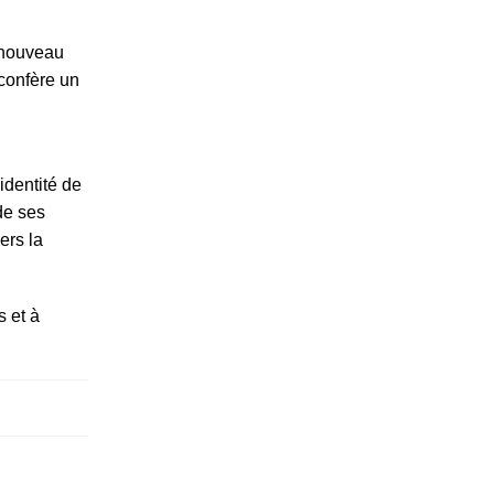
n nouveau
 confère un
’identité de
de ses
ers la
 et à