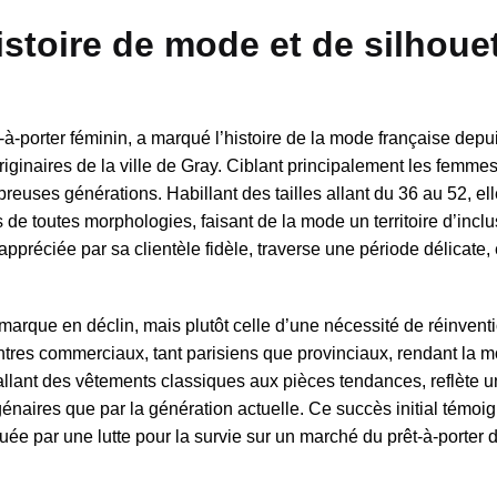
istoire de mode et de silhoue
-porter féminin, a marqué l’histoire de la mode française depu
riginaires de la ville de Gray. Ciblant principalement les femme
breuses générations. Habillant des tailles allant du 36 au 52, el
toutes morphologies, faisant de la mode un territoire d’inclus
ppréciée par sa clientèle fidèle, traverse une période délicate, 
marque en déclin, mais plutôt celle d’une nécessité de réinventi
tres commerciaux, tant parisiens que provinciaux, rendant la 
 allant des vêtements classiques aux pièces tendances, reflète 
génaires que par la génération actuelle. Ce succès initial témoi
rquée par une lutte pour la survie sur un marché du prêt-à-porter 