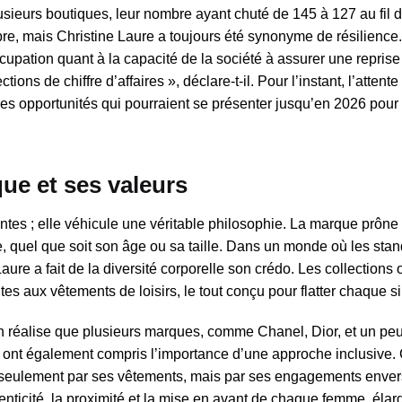
usieurs boutiques, leur nombre ayant chuté de 145 à 127 au fil 
re, mais Christine Laure a toujours été synonyme de résilience
upation quant à la capacité de la société à assurer une reprise
ns de chiffre d’affaires », déclare-t-il. Pour l’instant, l’attente
 les opportunités qui pourraient se présenter jusqu’en 2026 pour
ue et ses valeurs
entes ; elle véhicule une véritable philosophie. La marque prône
e, quel que soit son âge ou sa taille. Dans un monde où les sta
aure a fait de la diversité corporelle son crédo. Les collections 
 aux vêtements de loisirs, le tout conçu pour flatter chaque si
n réalise que plusieurs marques, comme Chanel, Dior, et un peu
ont également compris l’importance d’une approche inclusive. 
s seulement par ses vêtements, mais par ses engagements enver
nticité, la proximité et la mise en avant de chaque femme, élar