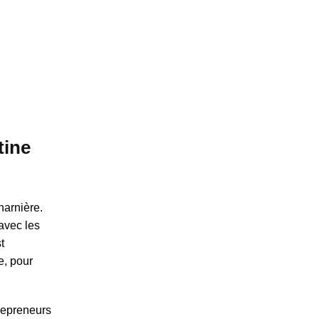
tine
harnière.
avec les
t
e, pour
 repreneurs