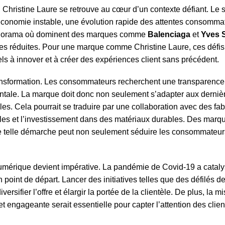
, Christine Laure se retrouve au cœur d’un contexte défiant. Le 
économie instable, une évolution rapide des attentes consommat
anorama où dominent des marques comme
Balenciaga
et
Yves S
ges réduites. Pour une marque comme Christine Laure, ces défis
 à innover et à créer des expériences client sans précédent.
ransformation. Les consommateurs recherchent une transparence
entale. La marque doit donc non seulement s’adapter aux derniè
s. Cela pourrait se traduire par une collaboration avec des fab
ables et l’investissement dans des matériaux durables. Des ma
 telle démarche peut non seulement séduire les consommateur
umérique devient impérative. La pandémie de Covid-19 a cataly
un point de départ. Lancer des initiatives telles que des défilés 
ersifier l’offre et élargir la portée de la clientèle. De plus, la m
 engageante serait essentielle pour capter l’attention des client