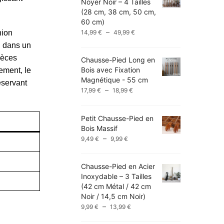
Noyer Noir – 4 Tailles
(28 cm, 38 cm, 50 cm,
60 cm)
Plage
–
14,99
€
49,99
€
hion
de
i dans un
prix :
ièces
Chausse-Pied Long en
14,99 €
Bois avec Fixation
ement, le
à
Magnétique - 55 cm
49,99 €
éservant
Plage
–
17,99
€
18,99
€
de
prix :
Petit Chausse-Pied en
17,99 €
Bois Massif
à
Plage
–
9,49
€
9,99
€
18,99 €
de
prix :
Chausse-Pied en Acier
9,49 €
Inoxydable – 3 Tailles
à
(42 cm Métal / 42 cm
9,99 €
Noir / 14,5 cm Noir)
Plage
–
9,99
€
13,99
€
de