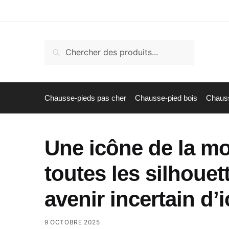
Skip
Skip
to
to
navigation
content
Recherche
Recherche
pour :
Chausse-pieds pas cher
Chausse-pied bois
Chauss
Une icône de la mo
toutes les silhouet
avenir incertain d’i
9 OCTOBRE 2025