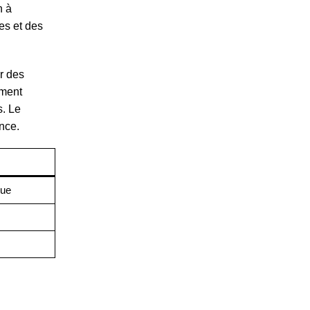
n à
ces et des
ir des
ement
s. Le
nce.
que