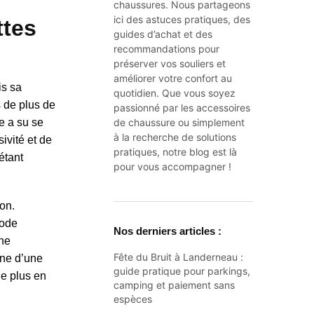
chaussures. Nous partageons
ici des astuces pratiques, des
ttes
guides d’achat et des
recommandations pour
préserver vos souliers et
améliorer votre confort au
is sa
quotidien. Que vous soyez
s de plus de
passionné par les accessoires
le a su se
de chaussure ou simplement
à la recherche de solutions
ivité et de
pratiques, notre blog est là
étant
pour vous accompagner !
on.
mode
Nos derniers articles :
une
Fête du Bruit à Landerneau :
gne d’une
guide pratique pour parkings,
de plus en
camping et paiement sans
espèces