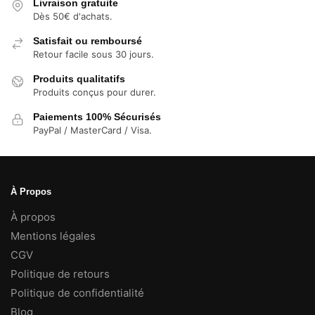
Livraison gratuite
Dès 50€ d'achats.
Satisfait ou remboursé
Retour facile sous 30 jours.
Produits qualitatifs
Produits conçus pour durer.
Paiements 100% Sécurisés
PayPal / MasterCard / Visa.
À Propos
À propos
Mentions légales
CGV
Politique de retours
Politique de confidentialité
Blog