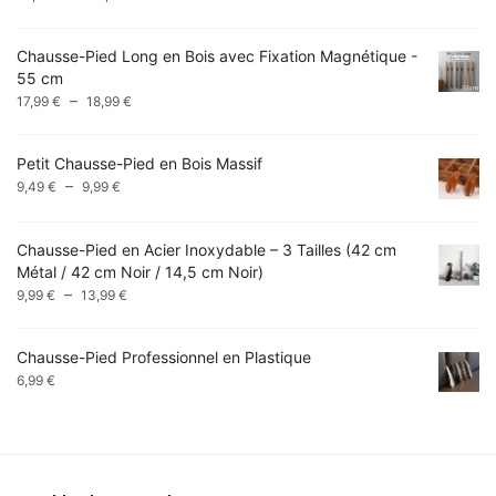
de
prix :
Chausse-Pied Long en Bois avec Fixation Magnétique -
14,99 €
55 cm
à
Plage
–
17,99
€
18,99
€
49,99 €
de
prix :
Petit Chausse-Pied en Bois Massif
17,99 €
Plage
–
9,49
€
9,99
€
à
de
18,99 €
prix :
Chausse-Pied en Acier Inoxydable – 3 Tailles (42 cm
9,49 €
Métal / 42 cm Noir / 14,5 cm Noir)
à
Plage
–
9,99 €
9,99
€
13,99
€
de
prix :
Chausse-Pied Professionnel en Plastique
9,99 €
6,99
€
à
13,99 €