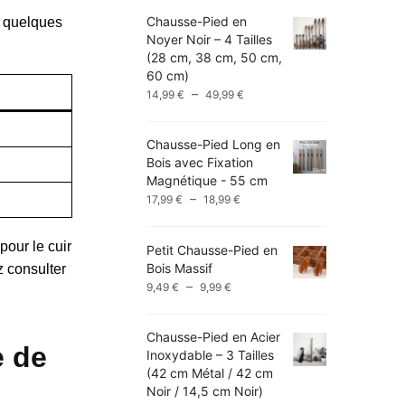
Chausse-Pied en
i quelques
Noyer Noir – 4 Tailles
(28 cm, 38 cm, 50 cm,
60 cm)
Plage
–
14,99
€
49,99
€
de
prix :
Chausse-Pied Long en
14,99 €
Bois avec Fixation
à
Magnétique - 55 cm
49,99 €
Plage
–
17,99
€
18,99
€
de
prix :
pour le cuir
Petit Chausse-Pied en
17,99 €
Bois Massif
z consulter
à
Plage
–
9,49
€
9,99
€
18,99 €
de
prix :
Chausse-Pied en Acier
9,49 €
e de
Inoxydable – 3 Tailles
à
(42 cm Métal / 42 cm
9,99 €
Noir / 14,5 cm Noir)