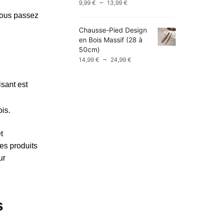
Plage
–
9,99
€
13,99
€
de
vous passez
prix :
Chausse-Pied Design
9,99 €
en Bois Massif (28 à
à
50cm)
13,99 €
Plage
–
14,99
€
24,99
€
de
prix :
isant est
14,99 €
à
24,99 €
is.
t
es produits
ur
s