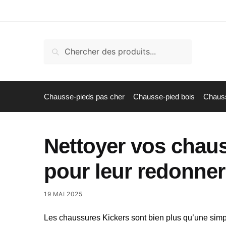
Skip
Skip
to
to
navigation
content
Recherche
Recherche
pour :
Chausse-pieds pas cher
Chausse-pied bois
Chauss
Nettoyer vos chaus
pour leur redonner 
19 MAI 2025
Les chaussures Kickers sont bien plus qu’une simple 