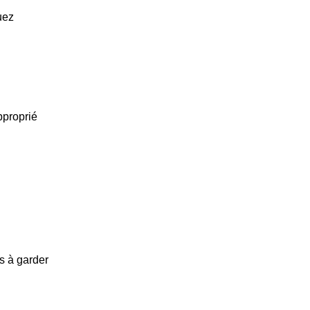
uez
pproprié
s à garder