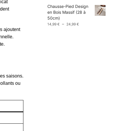
prix :
icat
Chausse-Pied Design
9,99 €
rdent
en Bois Massif (28 à
à
50cm)
13,99 €
Plage
–
14,99
€
24,99
€
s ajoutent
de
prix :
nnelle.
14,99 €
te.
à
24,99 €
les saisons.
ollants ou