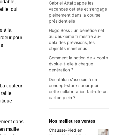
modable,
Gabriel Attal zappe les
vacances cet été et s’engage
ille, qui
pleinement dans la course
présidentielle
e à la
Hugo Boss : un bénéfice net
au deuxième trimestre au-
ardeur pour
delà des prévisions, les
de
objectifs maintenus
Comment la notion de « cool »
évolue-t-elle à chaque
génération ?
Décathlon s’associe à un
concept-store : pourquoi
 La couleur
cette collaboration fait-elle un
taille
carton plein ?
itique
Nos meilleures ventes
gement dans
 en maille
Chausse-Pied en