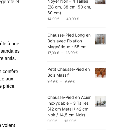
Noyer Noir – 4 Tailles
égèreté et
(28 cm, 38 cm, 50 cm,
60 cm)
Plage
–
14,99
€
49,99
€
de
prix :
Chausse-Pied Long en
14,99 €
Bois avec Fixation
à
rête à une
Magnétique - 55 cm
49,99 €
s sandales
Plage
–
17,99
€
18,99
€
de
re amis.
prix :
Petit Chausse-Pied en
17,99 €
n confère
Bois Massif
à
ace aux
Plage
–
9,49
€
9,99
€
18,99 €
e pièce,
de
prix :
Chausse-Pied en Acier
9,49 €
Inoxydable – 3 Tailles
à
(42 cm Métal / 42 cm
9,99 €
Noir / 14,5 cm Noir)
Plage
–
9,99
€
13,99
€
e volent
de