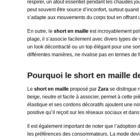
respirer, un atout essentiel pendant les chaudes jo
peut souvent être source d’inconfort, surtout quand il
s’adapte aux mouvements du corps tout en offrant un
En outre, le
short en maille
est incroyablement pol
plage, il s’associe facilement avec divers types d
un look décontracté ou un top élégant pour une sorti
différentes manières, ne rivalise pas en termes de 
Pourquoi le short en maille d
Le
short en maille
proposé par
Zara
se distingue n
beige, neutre et facile à associer, permet à cette p
élastique et ses cordons décoratifs ajoutent une not
positive qu’il reçoit sur les réseaux sociaux et da
Il est également important de noter que l’adopti
les préférences des consommateurs. La mode devient 