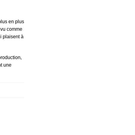
lus en plus
e vu comme
i plaisent à
production,
nt une