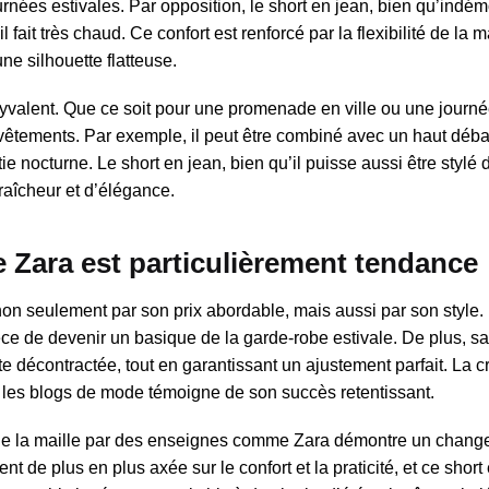
urnées estivales. Par opposition, le short en jean, bien qu’indé
 fait très chaud. Ce confort est renforcé par la flexibilité de la ma
e silhouette flatteuse.
yvalent. Que ce soit pour une promenade en ville ou une journé
e vêtements. Par exemple, il peut être combiné avec un haut déb
e nocturne. Le short en jean, bien qu’il puisse aussi être stylé 
fraîcheur et d’élégance.
e Zara est particulièrement tendance
on seulement par son prix abordable, mais aussi par son style.
ièce de devenir un basique de la garde-robe estivale. De plus, sa 
e décontractée, tout en garantissant un ajustement parfait. La cr
ns les blogs de mode témoigne de son succès retentissant.
on de la maille par des enseignes comme Zara démontre un chan
de plus en plus axée sur le confort et la praticité, et ce short