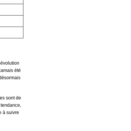
 évolution
jamais été
 désormais
les sont de
e tendance,
e à suivre