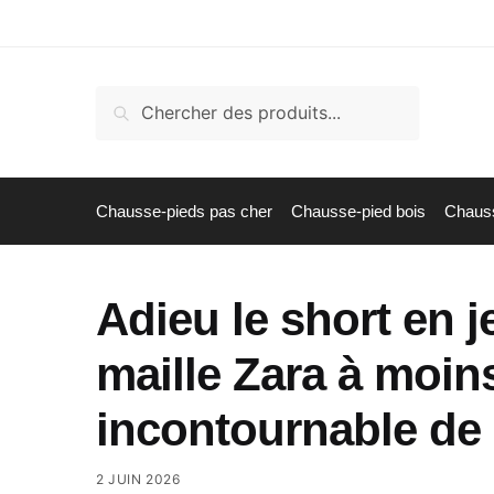
Skip
Skip
to
to
navigation
content
Recherche
Recherche
pour :
Chausse-pieds pas cher
Chausse-pied bois
Chauss
Adieu le short en j
maille Zara à moins
incontournable de 
2 JUIN 2026