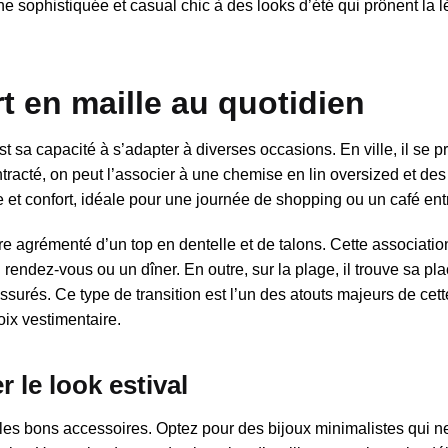
 sophistiquée et casual chic à des looks d’été qui prônent la l
t en maille au quotidien
est sa capacité à s’adapter à diverses occasions. En ville, il se p
tracté, on peut l’associer à une chemise en lin oversized et de
 et confort, idéale pour une journée de shopping ou un café ent
tre agrémenté d’un top en dentelle et de talons. Cette associatio
n rendez-vous ou un dîner. En outre, sur la plage, il trouve sa pl
assurés. Ce type de transition est l’un des atouts majeurs de cett
oix vestimentaire.
 le look estival
r les bons accessoires. Optez pour des bijoux minimalistes qui n