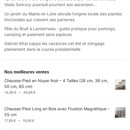
Giulia Sarkozy poursuit pourtant son ascension…
Un jardin du Maine-et-Loire dévoile l’origine locale des plantes
tinctoriales qui colorent ses parterres
Fête du Bruit à Landerneau : guide pratique pour parkings,
camping et paiement sans espèces
Gabriel Attal zappe les vacances cet été et s’engage
pleinement dans la course présidentielle
Nos meilleures ventes
Chausse-Pied en Noyer Noir – 4 Tailles (28 cm, 38 cm,
50 cm, 60 cm)
Plage
–
14,99
€
49,99
€
de
prix :
Chausse-Pied Long en Bois avec Fixation Magnétique -
14,99 €
55 cm
à
Plage
–
17,99
€
18,99
€
49,99 €
de