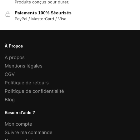
Produits conçus pour durer.
Paiements 100% Sécurisés
PayPal / MasterCard / Visa.
À Propos
À propos
Mentions légales
CGV
Politique de retours
Politique de confidentialité
Blog
Besoin d’aide ?
Mon compte
Suivre ma commande