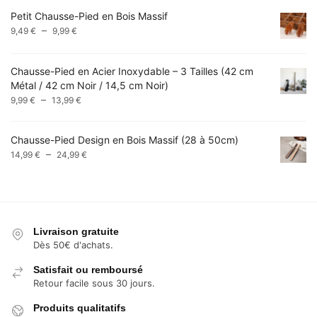
prix :
Petit Chausse-Pied en Bois Massif
17,99 €
Plage
–
9,49
€
9,99
€
à
de
18,99 €
prix :
Chausse-Pied en Acier Inoxydable – 3 Tailles (42 cm
9,49 €
Métal / 42 cm Noir / 14,5 cm Noir)
à
Plage
–
9,99 €
9,99
€
13,99
€
de
prix :
Chausse-Pied Design en Bois Massif (28 à 50cm)
9,99 €
Plage
–
14,99
€
24,99
€
à
de
13,99 €
prix :
14,99 €
à
24,99 €
Livraison gratuite
Dès 50€ d'achats.
Satisfait ou remboursé
Retour facile sous 30 jours.
Produits qualitatifs