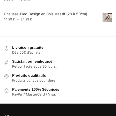
de
prix :
Chausse-Pied Design en Bois Massif (28 à 50cm)
9,99 €
Plage
–
14,99
€
24,99
€
à
de
13,99 €
prix :
14,99 €
à
24,99 €
Livraison gratuite
Dès 50€ d'achats.
Satisfait ou remboursé
Retour facile sous 30 jours.
Produits qualitatifs
Produits conçus pour durer.
Paiements 100% Sécurisés
PayPal / MasterCard / Visa.