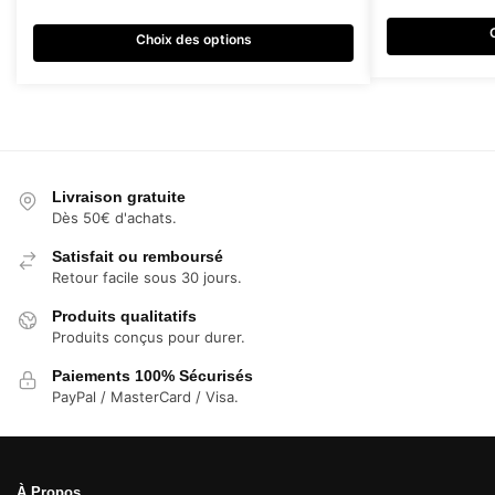
variations.
variations.
Les
Les
Choix des options
options
options
peuvent
peuvent
être
être
choisies
choisies
sur
sur
la
la
Livraison gratuite
page
page
Dès 50€ d'achats.
du
du
Satisfait ou remboursé
produit
produit
Retour facile sous 30 jours.
Produits qualitatifs
Produits conçus pour durer.
Paiements 100% Sécurisés
PayPal / MasterCard / Visa.
À Propos