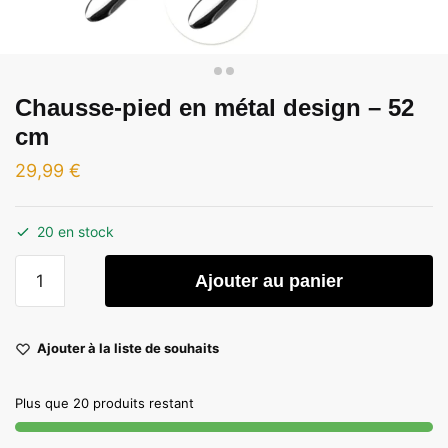
Chausse-pied en métal design – 52
cm
29,99
€
20 en stock
quantité
Ajouter au panier
de
Chausse-
pied
Ajouter à la liste de souhaits
en
métal
Plus que 20 produits restant
design
-