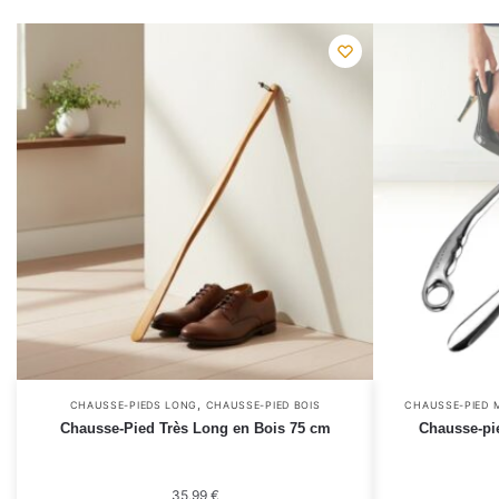
,
CHAUSSE-PIEDS LONG
CHAUSSE-PIED BOIS
CHAUSSE-PIED 
Chausse-Pied Très Long en Bois 75 cm
Chausse-pi
35,99
€