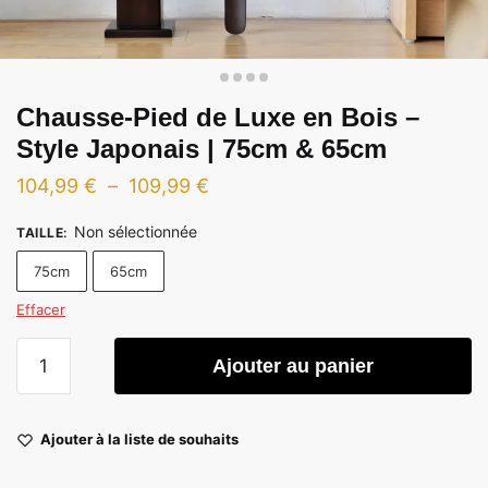
Chausse-Pied de Luxe en Bois –
Style Japonais | 75cm & 65cm
Plage
104,99
€
–
109,99
€
de
Non sélectionnée
TAILLE
:
prix :
75cm
65cm
104,99 €
à
Effacer
109,99 €
quantité
Ajouter au panier
de
Chausse-
Pied
Ajouter à la liste de souhaits
de
Luxe