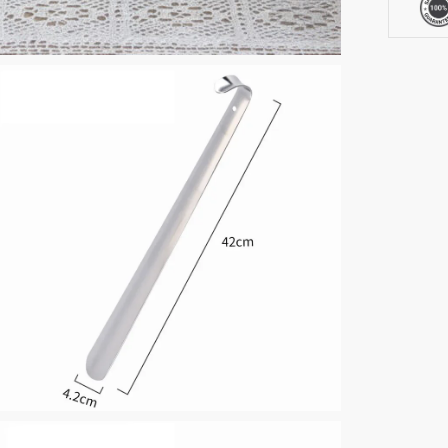
42
cm
Noir
/
14,5
cm
Noir)