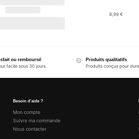
8,99
€
Ce
produit
a
plusieurs
isfait ou remboursé
Produits qualitatifs
variations.
ur facile sous 30 jours.
Produits conçus pour dure
Les
options
peuvent
être
Besoin d’aide ?
choisies
sur
Mon compte
la
Suivre ma commande
page
Nous contacter
du