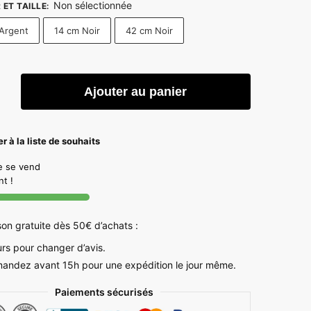
Non sélectionnée
ET TAILLE
:
prix :
Argent
14 cm Noir
42 cm Noir
9,99 €
à
13,99 €
é
Ajouter au panier
e-
r à la liste de souhaits
le se vend
t !
ble
son gratuite dès 50€ d’achats :
urs pour changer d’avis.
ndez avant 15h pour une expédition le jour même.
Paiements sécurisés