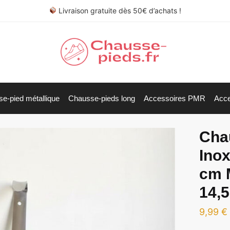
Livraison gratuite dès 50€ d’achats !
e-pied métallique
Chausse-pieds long
Accessoires PMR
Acce
Cha
Inox
cm M
14,5
9,99
€