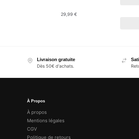
29,99
€
Livraison gratuite
Sat
Dès 50€ d'achats.
Reto
À Propos
À propos
Mentions légales
CGV
Politique de retours