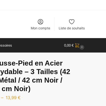
Mon compte
Liste de souhaits
ssoires
0,00
€
0
usse-Pied en Acier
ydable – 3 Tailles (42
étal / 42 cm Noir /
 cm Noir)
Plage
–
13,99
€
de