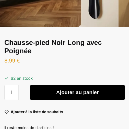
Chausse-pied Noir Long avec
Poignée
8,99
€
62 en stock
quantité
Ajouter au panier
de
Chausse-
pied
Ajouter à la liste de souhaits
Noir
Long
Il reste moins de d'articles !