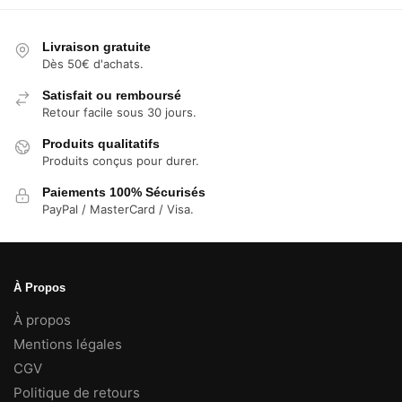
sur
sur
la
la
Livraison gratuite
page
page
Dès 50€ d'achats.
du
du
Satisfait ou remboursé
produit
produit
Retour facile sous 30 jours.
Produits qualitatifs
Produits conçus pour durer.
Paiements 100% Sécurisés
PayPal / MasterCard / Visa.
À Propos
À propos
Mentions légales
CGV
Politique de retours