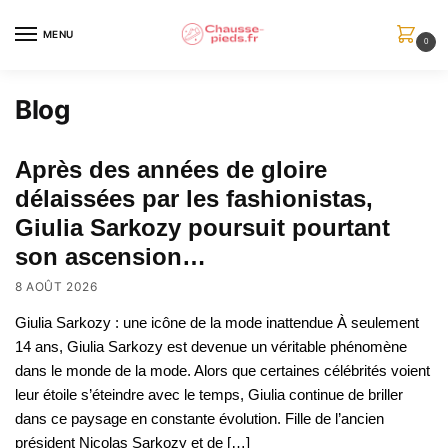
Skip
Skip
to
to
MENU
0
navigation
content
Blog
Après des années de gloire
délaissées par les fashionistas,
Giulia Sarkozy poursuit pourtant
son ascension…
8 AOÛT 2026
Giulia Sarkozy : une icône de la mode inattendue À seulement
14 ans, Giulia Sarkozy est devenue un véritable phénomène
dans le monde de la mode. Alors que certaines célébrités voient
leur étoile s’éteindre avec le temps, Giulia continue de briller
dans ce paysage en constante évolution. Fille de l’ancien
président Nicolas Sarkozy et de […]