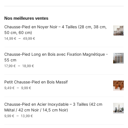
Nos meilleures ventes
Chausse-Pied en Noyer Noir – 4 Tailles (28 cm, 38 cm,
50 cm, 60 cm)
Plage
–
14,99
€
49,99
€
de
prix :
Chausse-Pied Long en Bois avec Fixation Magnétique -
14,99 €
55 cm
à
Plage
–
17,99
€
18,99
€
49,99 €
de
prix :
Petit Chausse-Pied en Bois Massif
17,99 €
Plage
–
9,49
€
9,99
€
à
de
18,99 €
prix :
Chausse-Pied en Acier Inoxydable – 3 Tailles (42 cm
9,49 €
Métal / 42 cm Noir / 14,5 cm Noir)
à
Plage
–
9,99 €
9,99
€
13,99
€
de
prix :