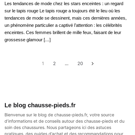
Les tendances de mode chez les stars enceintes : un regard
sur le tapis rouge Le tapis rouge a toujours été le lieu où les
tendances de mode se dessinent, mais ces dernières années,
un phénomène particulier a captivé l’attention : les célébrités
enceintes. Ces femmes brillent de mille feux, faisant de leur
grossesse glamour […]
Pagination
1
2
…
20
des
publications
Le blog chausse-pieds.fr
Bienvenue sur le blog de chausse-pieds.fr, votre source
d’informations et de conseils autour des
chausse-pieds
et du
soin des chaussures. Nous partageons ici des astuces
pratiques, des guides d’achat et des recommandations pour