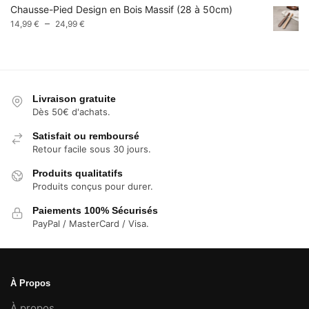
Chausse-Pied Design en Bois Massif (28 à 50cm)
9,99 €
Plage
–
14,99
€
24,99
€
à
de
13,99 €
prix :
14,99 €
à
24,99 €
Livraison gratuite
Dès 50€ d'achats.
Satisfait ou remboursé
Retour facile sous 30 jours.
Produits qualitatifs
Produits conçus pour durer.
Paiements 100% Sécurisés
PayPal / MasterCard / Visa.
À Propos
À propos