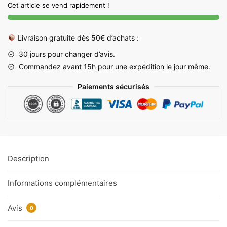
Cet article se vend rapidement !
Bois
avec
Fixation
Livraison gratuite dès 50€ d’achats :
Magnétique
30 jours pour changer d’avis.
-
Commandez avant 15h pour une expédition le jour même.
55
cm
Paiements sécurisés
Description
Informations complémentaires
Avis
0