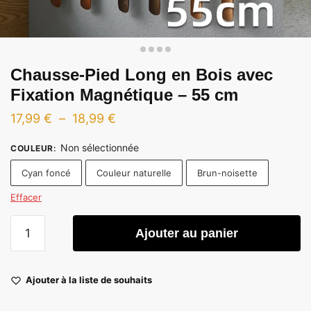
Chausse-Pied Long en Bois avec
Fixation Magnétique – 55 cm
Plage
17,99
€
–
18,99
€
de
Non sélectionnée
COULEUR
:
prix :
Cyan foncé
Couleur naturelle
Brun-noisette
17,99 €
à
Effacer
18,99 €
quantité
Ajouter au panier
de
Chausse-
Pied
Ajouter à la liste de souhaits
Long
en