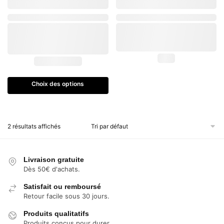
Ce
Ce
produit
produit
a
a
plusieurs
plusieurs
variations.
variations.
Les
Les
Choix des options
options
options
peuvent
peuvent
être
être
choisies
2 résultats affichés
choisies
sur
sur
la
la
Livraison gratuite
page
page
Dès 50€ d'achats.
du
du
produit
Satisfait ou remboursé
produit
Retour facile sous 30 jours.
Produits qualitatifs
Produits conçus pour durer.