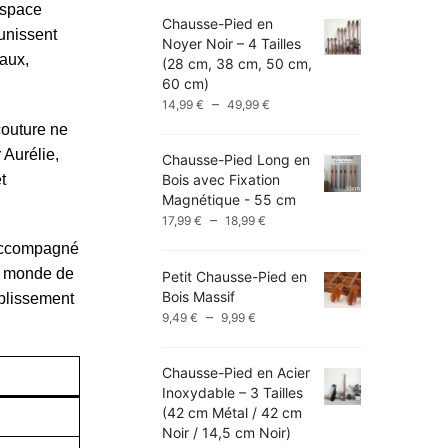
 espace
Chausse-Pied en
unissent
Noyer Noir – 4 Tailles
aux,
(28 cm, 38 cm, 50 cm,
60 cm)
Plage
–
14,99
€
49,99
€
de
couture ne
prix :
 Aurélie,
Chausse-Pied Long en
14,99 €
t
Bois avec Fixation
à
Magnétique - 55 cm
49,99 €
Plage
–
17,99
€
18,99
€
de
à accompagné
prix :
le monde de
Petit Chausse-Pied en
17,99 €
Bois Massif
à
ablissement
Plage
–
9,49
€
9,99
€
18,99 €
de
prix :
Chausse-Pied en Acier
9,49 €
Inoxydable – 3 Tailles
à
(42 cm Métal / 42 cm
9,99 €
Noir / 14,5 cm Noir)