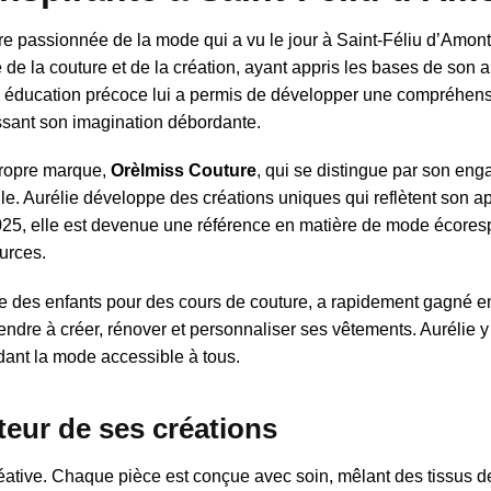
ure passionnée de la mode qui a vu le jour à Saint-Féliu d’Amon
 de la couture et de la création, ayant appris les bases de son a
 éducation précoce lui a permis de développer une compréhen
ssant son imagination débordante.
propre marque,
Orèlmiss Couture
, qui se distingue par son en
extile. Aurélie développe des créations uniques qui reflètent son 
 2025, elle est devenue une référence en matière de mode écore
ources.
que des enfants pour des cours de couture, a rapidement gagné e
endre à créer, rénover et personnaliser ses vêtements. Aurélie y
dant la mode accessible à tous.
cteur de ses créations
réative. Chaque pièce est conçue avec soin, mêlant des tissus de