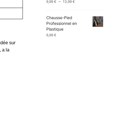
Plage
–
9,99
€
13,99
€
de
prix :
Chausse-Pied
9,99 €
Professionnel en
à
Plastique
13,99 €
6,99
€
ndée sur
 a la