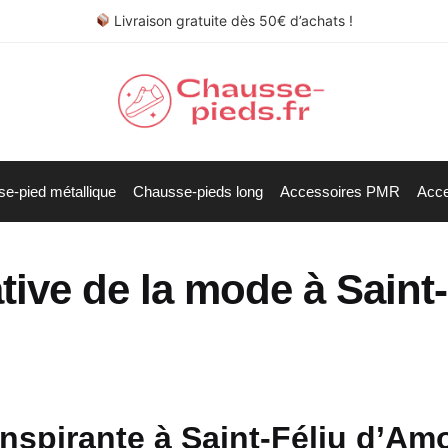
Livraison gratuite dès 50€ d’achats !
e-pied métallique
Chausse-pieds long
Accessoires PMR
Acce
ative de la mode à Saint-
 inspirante à Saint-Féliu d’Am