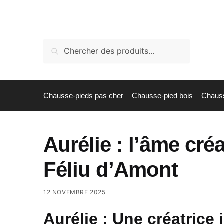
Skip
Skip
to
to
navigation
content
Recherche
Recherche
pour :
Chausse-pieds pas cher
Chausse-pied bois
Chauss
Aurélie : l’âme cré
Féliu d’Amont
12 NOVEMBRE 2025
Aurélie : Une créatrice