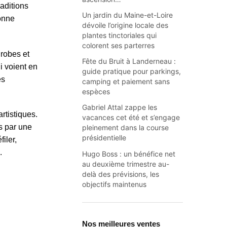
raditions
Un jardin du Maine-et-Loire
donne
dévoile l’origine locale des
plantes tinctoriales qui
colorent ses parterres
 robes et
Fête du Bruit à Landerneau :
i voient en
guide pratique pour parkings,
es
camping et paiement sans
espèces
Gabriel Attal zappe les
rtistiques.
vacances cet été et s’engage
s par une
pleinement dans la course
présidentielle
iler,
.
Hugo Boss : un bénéfice net
au deuxième trimestre au-
delà des prévisions, les
objectifs maintenus
Nos meilleures ventes