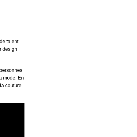
de talent.
e design
s personnes
 la mode. En
la couture