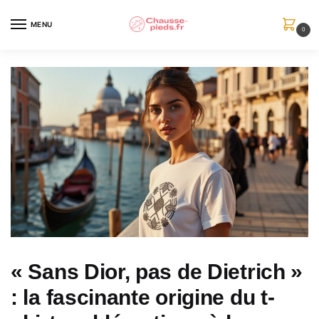
Skip
Skip
to
to
MENU
0
navigation
content
« Sans Dior, pas de Dietrich »
: la fascinante origine du t-