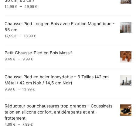
50 cm, 60 cm)
Plage
–
14,99
€
49,99
€
de
prix :
Chausse-Pied Long en Bois avec Fixation Magnétique -
14,99 €
55 cm
à
Plage
–
17,99
€
18,99
€
49,99 €
de
prix :
Petit Chausse-Pied en Bois Massif
17,99 €
Plage
–
9,49
€
9,99
€
à
de
18,99 €
prix :
Chausse-Pied en Acier Inoxydable – 3 Tailles (42 cm
9,49 €
Métal / 42 cm Noir / 14,5 cm Noir)
à
Plage
–
9,99 €
9,99
€
13,99
€
de
prix :
Réducteur pour chaussures trop grandes – Coussinets
9,99 €
talon en silicone confort, antidérapants et anti-
à
frottement
13,99 €
Plage
–
4,99
€
7,99
€
de
prix :