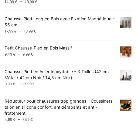
Plage
–
14,99
€
49,99
€
de
prix :
Chausse-Pied Long en Bois avec Fixation Magnétique -
14,99 €
55 cm
à
Plage
–
17,99
€
18,99
€
49,99 €
de
prix :
Petit Chausse-Pied en Bois Massif
17,99 €
Plage
–
9,49
€
9,99
€
à
de
18,99 €
prix :
Chausse-Pied en Acier Inoxydable – 3 Tailles (42 cm
9,49 €
Métal / 42 cm Noir / 14,5 cm Noir)
à
Plage
–
9,99 €
9,99
€
13,99
€
de
prix :
Réducteur pour chaussures trop grandes – Coussinets
9,99 €
talon en silicone confort, antidérapants et anti-
à
frottement
13,99 €
Plage
–
4,99
€
7,99
€
de
prix :