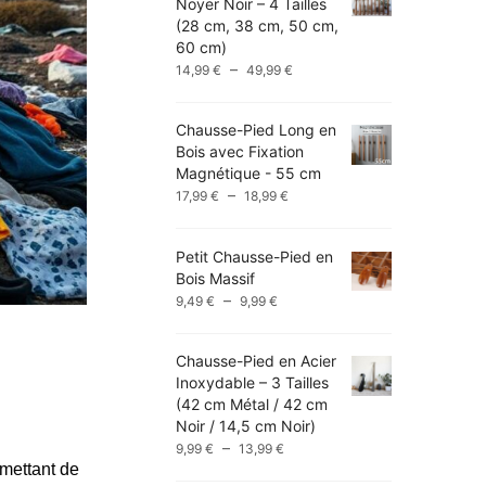
Noyer Noir – 4 Tailles
(28 cm, 38 cm, 50 cm,
60 cm)
Plage
–
14,99
€
49,99
€
de
prix :
Chausse-Pied Long en
14,99 €
Bois avec Fixation
à
Magnétique - 55 cm
49,99 €
Plage
–
17,99
€
18,99
€
de
prix :
Petit Chausse-Pied en
17,99 €
Bois Massif
à
Plage
–
9,49
€
9,99
€
18,99 €
de
prix :
Chausse-Pied en Acier
9,49 €
Inoxydable – 3 Tailles
à
(42 cm Métal / 42 cm
9,99 €
Noir / 14,5 cm Noir)
Plage
–
9,99
€
13,99
€
de
rmettant de