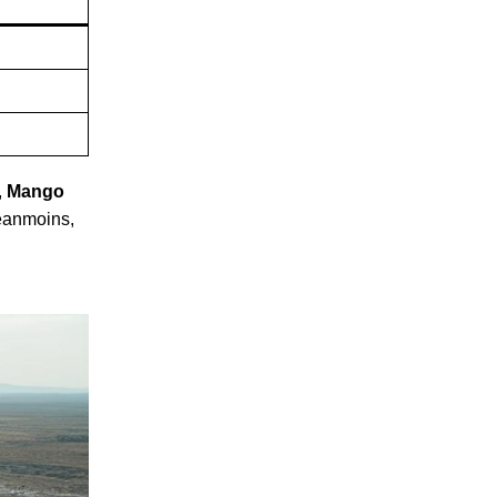
,
Mango
Néanmoins,