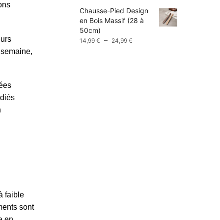
prix :
ons
Chausse-Pied Design
9,99 €
en Bois Massif (28 à
à
50cm)
13,99 €
eurs
Plage
–
14,99
€
24,99
€
de
 semaine,
prix :
14,99 €
à
uées
24,99 €
édiés
n
 faible
ments sont
e en