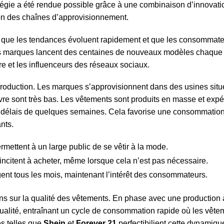
tégie a été rendue possible grâce à une combinaison d’innovati
tion des chaînes d’approvisionnement.
 que les tendances évoluent rapidement et que les consommat
 ces marques lancent des centaines de nouveaux modèles chaque
re et les influenceurs des réseaux sociaux.
e production. Les marques s’approvisionnent dans des usines sit
vre sont très bas. Les vêtements sont produits en masse et exp
s délais de quelques semaines. Cela favorise une consommatio
nts.
rmettent à un large public de se vêtir à la mode.
ncitent à acheter, même lorsque cela n’est pas nécessaire.
ent tous les mois, maintenant l’intérêt des consommateurs.
ns sur la qualité des vêtements. En phase avec une production à
 qualité, entraînant un cycle de consommation rapide où les vête
es telles que
Shein
et
Forever 21
perfectibilient cette dynamiqu