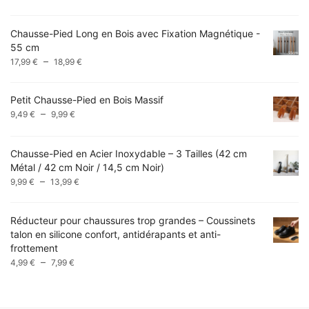
de
prix :
Chausse-Pied Long en Bois avec Fixation Magnétique -
14,99 €
55 cm
à
Plage
–
17,99
€
18,99
€
49,99 €
de
prix :
Petit Chausse-Pied en Bois Massif
17,99 €
Plage
–
9,49
€
9,99
€
à
de
18,99 €
prix :
Chausse-Pied en Acier Inoxydable – 3 Tailles (42 cm
9,49 €
Métal / 42 cm Noir / 14,5 cm Noir)
à
Plage
–
9,99 €
9,99
€
13,99
€
de
prix :
Réducteur pour chaussures trop grandes – Coussinets
9,99 €
talon en silicone confort, antidérapants et anti-
à
frottement
13,99 €
Plage
–
4,99
€
7,99
€
de
prix :
4,99 €