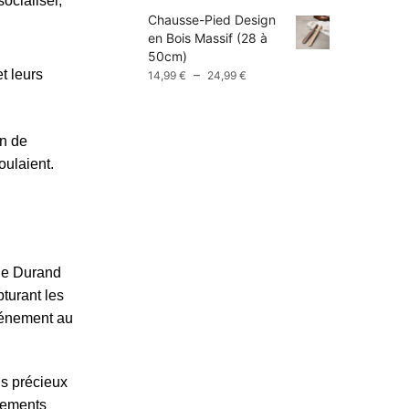
ocialiser,
prix :
Chausse-Pied Design
9,99 €
en Bois Massif (28 à
à
50cm)
13,99 €
Plage
–
t leurs
14,99
€
24,99
€
de
prix :
14,99 €
in de
à
oulaient.
24,99 €
èle Durand
pturant les
événement au
ls précieux
énements