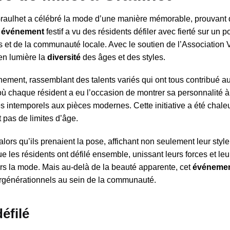
raulhet a célébré la mode d’une manière mémorable, prouvant 
t
événement
festif a vu des résidents défiler avec fierté sur un 
s et de la communauté locale. Avec le soutien de l’Association 
en lumière la
diversité
des âges et des styles.
ement, rassemblant des talents variés qui ont tous contribué a
 où chaque résident a eu l’occasion de montrer sa personnalité à
es intemporels aux pièces modernes. Cette initiative a été cha
 pas de limites d’âge.
lors qu’ils prenaient la pose, affichant non seulement leur styl
e les résidents ont défilé ensemble, unissant leurs forces et leu
vers la mode. Mais au-delà de la beauté apparente, cet
événeme
tergénérationnels au sein de la communauté.
éfilé