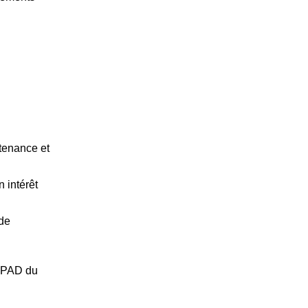
tenance et
n intérêt
 de
EHPAD du