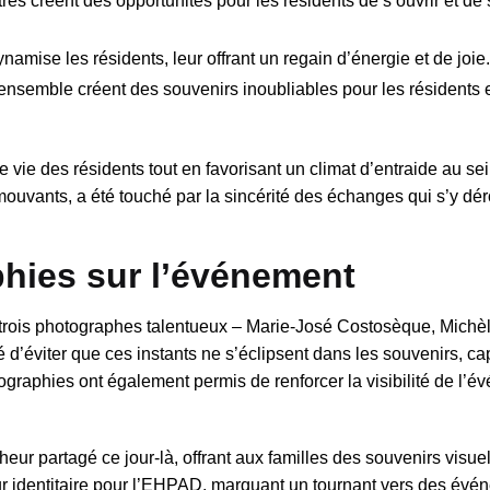
es créent des opportunités pour les résidents de s’ouvrir et de s
ynamise les résidents, leur offrant un regain d’énergie et de joie.
emble créent des souvenirs inoubliables pour les résidents e
 vie des résidents tout en favorisant un climat d’entraide au se
uvants, a été touché par la sincérité des échanges qui s’y dér
hies sur l’événement
, trois photographes talentueux – Marie-José Costosèque, Mich
 d’éviter que ces instants ne s’éclipsent dans les souvenirs, ca
ographies ont également permis de renforcer la visibilité de l’
r partagé ce jour-là, offrant aux familles des souvenirs visue
eur identitaire pour l’EHPAD, marquant un tournant vers des év