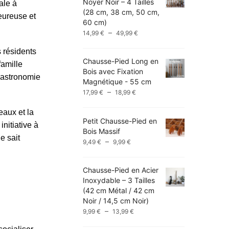
Noyer Noir – 4 Tailles
ale à
(28 cm, 38 cm, 50 cm,
eureuse et
60 cm)
Plage
–
14,99
€
49,99
€
de
s résidents
prix :
Chausse-Pied Long en
14,99 €
famille
Bois avec Fixation
à
 gastronomie
Magnétique - 55 cm
49,99 €
Plage
–
17,99
€
18,99
€
de
prix :
eaux et la
Petit Chausse-Pied en
17,99 €
nitiative à
Bois Massif
à
e sait
Plage
–
9,49
€
9,99
€
18,99 €
de
prix :
Chausse-Pied en Acier
9,49 €
Inoxydable – 3 Tailles
à
(42 cm Métal / 42 cm
9,99 €
Noir / 14,5 cm Noir)
Plage
–
9,99
€
13,99
€
de