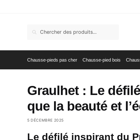
Skip
Skip
to
to
navigation
content
Recherche
Recherche
pour :
Chausse-pieds pas cher
Chausse-pied bois
Chauss
Graulhet : Le défil
que la beauté et l’é
5 DÉCEMBRE 2025
Le défilé inspirant du P