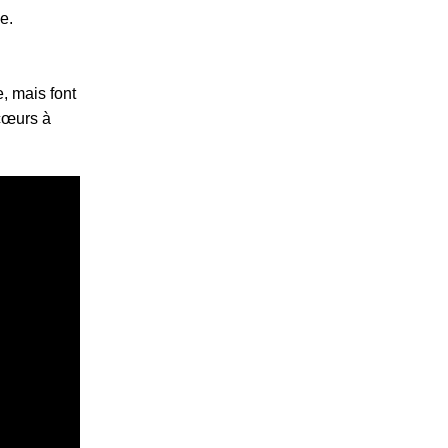
e.
, mais font
 cœurs à