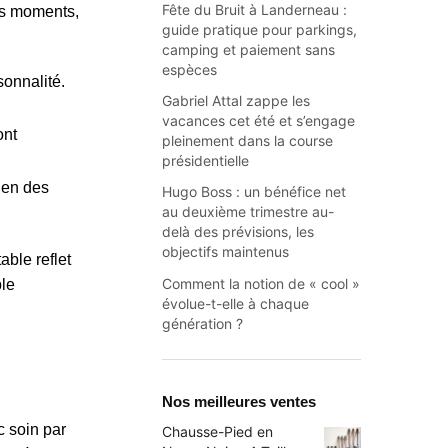
Fête du Bruit à Landerneau :
es moments,
guide pratique pour parkings,
camping et paiement sans
espèces
sonnalité.
Gabriel Attal zappe les
vacances cet été et s’engage
ont
pleinement dans la course
présidentielle
ien des
Hugo Boss : un bénéfice net
au deuxième trimestre au-
delà des prévisions, les
objectifs maintenus
ble reflet
Comment la notion de « cool »
ble
évolue-t-elle à chaque
génération ?
Nos meilleures ventes
c soin par
Chausse-Pied en