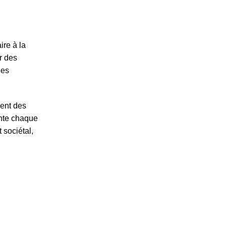
re à la
ur des
ues
ment des
ente chaque
 sociétal,