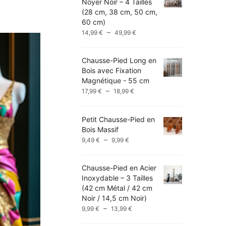
Noyer Noir – 4 Tailles
(28 cm, 38 cm, 50 cm,
60 cm)
Plage
–
14,99
€
49,99
€
de
prix :
Chausse-Pied Long en
14,99 €
Bois avec Fixation
à
Magnétique - 55 cm
49,99 €
Plage
–
17,99
€
18,99
€
de
prix :
Petit Chausse-Pied en
17,99 €
Bois Massif
à
Plage
–
9,49
€
9,99
€
18,99 €
de
prix :
Chausse-Pied en Acier
9,49 €
Inoxydable – 3 Tailles
à
(42 cm Métal / 42 cm
9,99 €
Noir / 14,5 cm Noir)
Plage
–
9,99
€
13,99
€
de