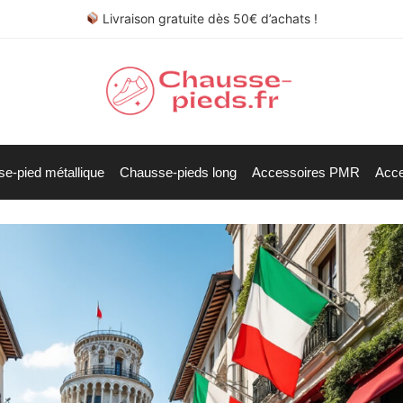
Livraison gratuite dès 50€ d’achats !
e-pied métallique
Chausse-pieds long
Accessoires PMR
Acce