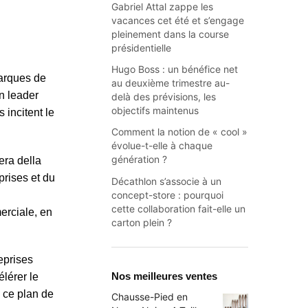
Gabriel Attal zappe les
vacances cet été et s’engage
pleinement dans la course
présidentielle
Hugo Boss : un bénéfice net
marques de
au deuxième trimestre au-
n leader
delà des prévisions, les
objectifs maintenus
 incitent le
Comment la notion de « cool »
évolue-t-elle à chaque
génération ?
era della
prises et du
Décathlon s’associe à un
concept-store : pourquoi
cette collaboration fait-elle un
merciale, en
carton plein ?
eprises
Nos meilleures ventes
lérer le
s ce plan de
Chausse-Pied en