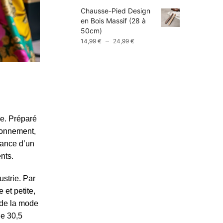
prix :
Chausse-Pied Design
9,99 €
en Bois Massif (28 à
à
50cm)
13,99 €
Plage
–
14,99
€
24,99
€
de
prix :
14,99 €
à
24,99 €
ne. Préparé
sionnement,
rtance d’un
nts.
ustrie. Par
 et petite,
 de la mode
ue 30,5