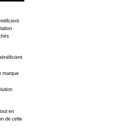
néficient
tation
rchés
énéficient
de marque
lution
tout en
on de cette