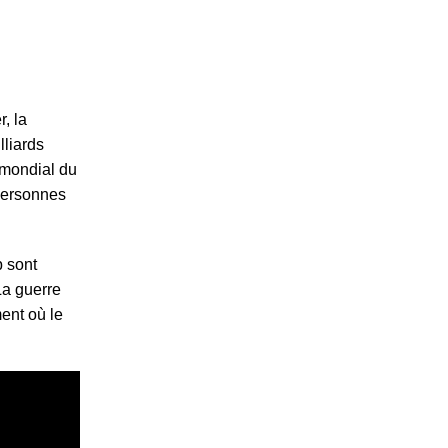
, la
lliards
 mondial du
 personnes
p sont
La guerre
ent où le