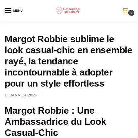
Skip
Skip
to
to
MENU
0
navigation
content
Margot Robbie sublime le
look casual-chic en ensemble
rayé, la tendance
incontournable à adopter
pour un style effortless
11 JANVIER 2026
Margot Robbie : Une
Ambassadrice du Look
Casual-Chic