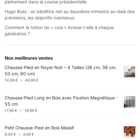
pleinement dans la course présidentielle
Hugo Boss : un bénéfice net au deuxième trimestre au-delà des
prévisions, les objectifs maintenus
Comment la notion de « cool » évolue-t-elle à chaque
génération ?
Nos meilleures ventes
Chausse-Pied en Noyer Noir – 4 Tailles (28 cm, 38 cm,
50 cm, 60 cm)
Plage
–
14,99
€
49,99
€
de
prix :
Chausse-Pied Long en Bois avec Fixation Magnétique -
14,99 €
55 cm
à
Plage
–
17,99
€
18,99
€
49,99 €
de
prix :
Petit Chausse-Pied en Bois Massif
17,99 €
Plage
–
9,49
€
9,99
€
à
de