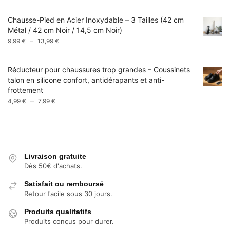
18,99 €
prix :
Chausse-Pied en Acier Inoxydable – 3 Tailles (42 cm
9,49 €
Métal / 42 cm Noir / 14,5 cm Noir)
à
Plage
–
9,99 €
9,99
€
13,99
€
de
prix :
Réducteur pour chaussures trop grandes – Coussinets
9,99 €
talon en silicone confort, antidérapants et anti-
à
frottement
13,99 €
Plage
–
4,99
€
7,99
€
de
prix :
4,99 €
à
7,99 €
Livraison gratuite
Dès 50€ d'achats.
Satisfait ou remboursé
Retour facile sous 30 jours.
Produits qualitatifs
Produits conçus pour durer.