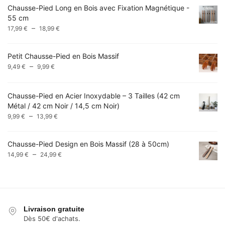
Chausse-Pied Long en Bois avec Fixation Magnétique -
14,99 €
55 cm
à
Plage
–
17,99
€
18,99
€
49,99 €
de
prix :
Petit Chausse-Pied en Bois Massif
17,99 €
Plage
–
9,49
€
9,99
€
à
de
18,99 €
prix :
Chausse-Pied en Acier Inoxydable – 3 Tailles (42 cm
9,49 €
Métal / 42 cm Noir / 14,5 cm Noir)
à
Plage
–
9,99 €
9,99
€
13,99
€
de
prix :
Chausse-Pied Design en Bois Massif (28 à 50cm)
9,99 €
Plage
–
14,99
€
24,99
€
à
de
13,99 €
prix :
14,99 €
à
24,99 €
Livraison gratuite
Dès 50€ d'achats.