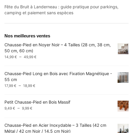
Fête du Bruit à Landerneau : guide pratique pour parkings,
camping et paiement sans espèces
Nos meilleures ventes
Chausse-Pied en Noyer Noir – 4 Tailles (28 cm, 38 cm,
50 cm, 60 cm)
Plage
–
14,99
€
49,99
€
de
prix :
Chausse-Pied Long en Bois avec Fixation Magnétique -
14,99 €
55 cm
à
Plage
–
17,99
€
18,99
€
49,99 €
de
prix :
Petit Chausse-Pied en Bois Massif
17,99 €
Plage
–
9,49
€
9,99
€
à
de
18,99 €
prix :
Chausse-Pied en Acier Inoxydable – 3 Tailles (42 cm
9,49 €
Métal / 42 cm Noir / 14,5 cm Noir)
à