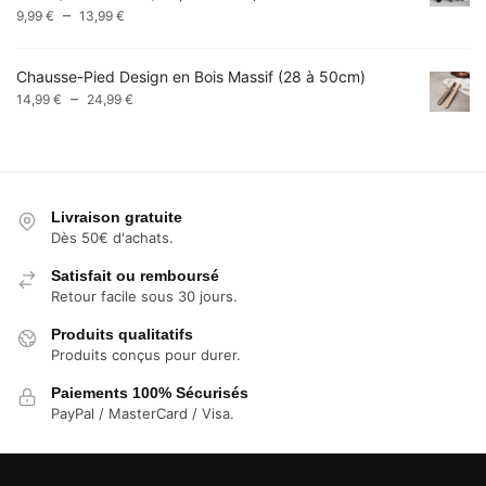
Plage
–
9,99 €
9,99
€
13,99
€
de
prix :
Chausse-Pied Design en Bois Massif (28 à 50cm)
9,99 €
Plage
–
14,99
€
24,99
€
à
de
13,99 €
prix :
14,99 €
à
24,99 €
Livraison gratuite
Dès 50€ d'achats.
Satisfait ou remboursé
Retour facile sous 30 jours.
Produits qualitatifs
Produits conçus pour durer.
Paiements 100% Sécurisés
PayPal / MasterCard / Visa.