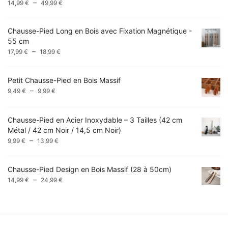
Plage
–
14,99
€
49,99
€
de
prix :
Chausse-Pied Long en Bois avec Fixation Magnétique -
14,99 €
55 cm
à
Plage
–
17,99
€
18,99
€
49,99 €
de
prix :
Petit Chausse-Pied en Bois Massif
17,99 €
Plage
–
9,49
€
9,99
€
à
de
18,99 €
prix :
Chausse-Pied en Acier Inoxydable – 3 Tailles (42 cm
9,49 €
Métal / 42 cm Noir / 14,5 cm Noir)
à
Plage
–
9,99 €
9,99
€
13,99
€
de
prix :
Chausse-Pied Design en Bois Massif (28 à 50cm)
9,99 €
Plage
–
14,99
€
24,99
€
à
de
13,99 €
prix :
14,99 €
à