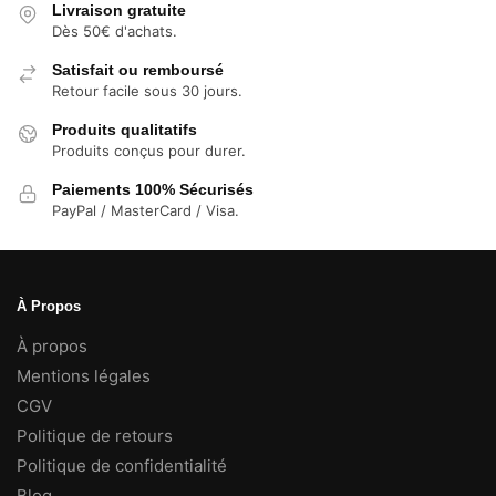
Livraison gratuite
Dès 50€ d'achats.
Satisfait ou remboursé
Retour facile sous 30 jours.
Produits qualitatifs
Produits conçus pour durer.
Paiements 100% Sécurisés
PayPal / MasterCard / Visa.
À Propos
À propos
Mentions légales
CGV
Politique de retours
Politique de confidentialité
Blog