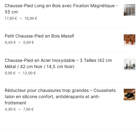
Chausse-Pied Long en Bois avec Fixation Magnétique -
14,99 €
55 cm
à
Plage
–
17,99
€
18,99
€
49,99 €
de
prix :
Petit Chausse-Pied en Bois Massif
17,99 €
Plage
–
9,49
€
9,99
€
à
de
18,99 €
prix :
Chausse-Pied en Acier Inoxydable – 3 Tailles (42 cm
9,49 €
Métal / 42 cm Noir / 14,5 cm Noir)
à
Plage
–
9,99 €
9,99
€
13,99
€
de
prix :
Réducteur pour chaussures trop grandes – Coussinets
9,99 €
talon en silicone confort, antidérapants et anti-
à
frottement
13,99 €
Plage
–
4,99
€
7,99
€
de
prix :
4,99 €
à
7,99 €