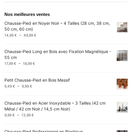
Nos meilleures ventes
Chausse-Pied en Noyer Noir – 4 Tailles (28 cm, 38 cm,
50 cm, 60 cm)
Plage
–
14,99
€
49,99
€
de
prix :
Chausse-Pied Long en Bois avec Fixation Magnétique -
14,99 €
55 cm
à
Plage
–
17,99
€
18,99
€
49,99 €
de
prix :
Petit Chausse-Pied en Bois Massif
17,99 €
Plage
–
9,49
€
9,99
€
à
de
18,99 €
prix :
Chausse-Pied en Acier Inoxydable – 3 Tailles (42 cm
9,49 €
Métal / 42 cm Noir / 14,5 cm Noir)
à
Plage
–
9,99 €
9,99
€
13,99
€
de
prix :
Chausse-Pied Professionnel en Plastique