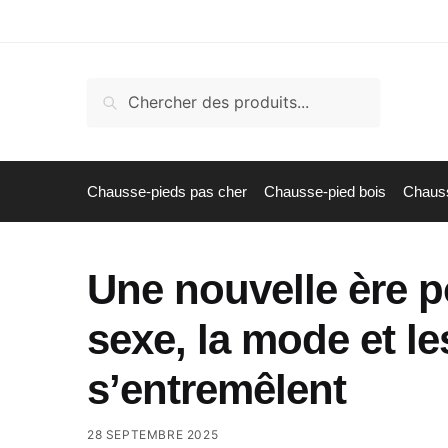
Skip
Skip
to
to
navigation
content
Recherche
Recherche
pour :
Chausse-pieds pas cher
Chausse-pied bois
Chauss
Une nouvelle ère p
sexe, la mode et l
s’entremêlent
28 SEPTEMBRE 2025