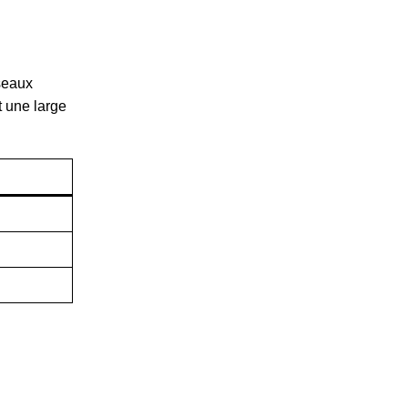
éseaux
t une large