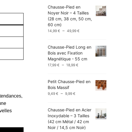
Chausse-Pied en
Noyer Noir – 4 Tailles
(28 cm, 38 cm, 50 cm,
60 cm)
Plage
–
14,99
€
49,99
€
de
prix :
Chausse-Pied Long en
14,99 €
Bois avec Fixation
à
Magnétique - 55 cm
49,99 €
Plage
–
17,99
€
18,99
€
de
prix :
Petit Chausse-Pied en
17,99 €
Bois Massif
à
Plage
–
9,49
€
9,99
€
18,99 €
 tendances,
de
une
prix :
Chausse-Pied en Acier
9,49 €
velles
Inoxydable – 3 Tailles
à
(42 cm Métal / 42 cm
9,99 €
Noir / 14,5 cm Noir)