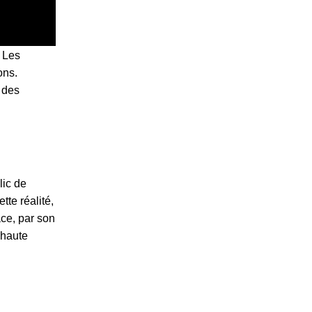
. Les
ons.
 des
lic de
te réalité,
ce, par son
 haute