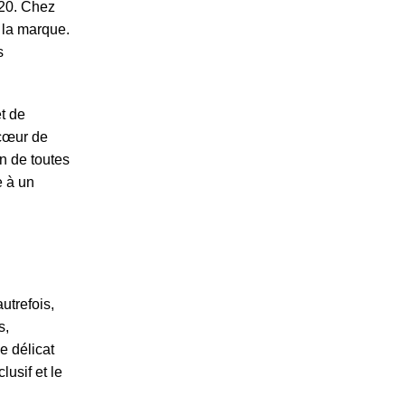
020. Chez
 la marque.
s
t de
 cœur de
on de toutes
e à un
utrefois,
s,
e délicat
usif et le