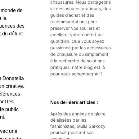
chaussures. Nous partageons
ici des astuces pratiques, des
u monde de
guides d’achat et des
é la
recommandations pour
fluences des
préserver vos souliers et
x du défunt
améliorer votre confort au
quotidien. Que vous soyez
passionné par les accessoires
de chaussure ou simplement
à la recherche de solutions
pratiques, notre blog est là
pour vous accompagner !
e Donatella
on créative.
références
ont les
Nos derniers articles :
le public
Après des années de gloire
ni.
délaissées par les
fashionistas, Giulia Sarkozy
avec une
poursuit pourtant son
ascension…
ue coin de