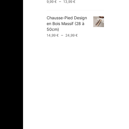
Plage
–
9,99
€
13,99
€
de
prix :
Chausse-Pied Design
9,99 €
en Bois Massif (28 à
à
50cm)
13,99 €
Plage
–
14,99
€
24,99
€
de
prix :
14,99 €
à
24,99 €