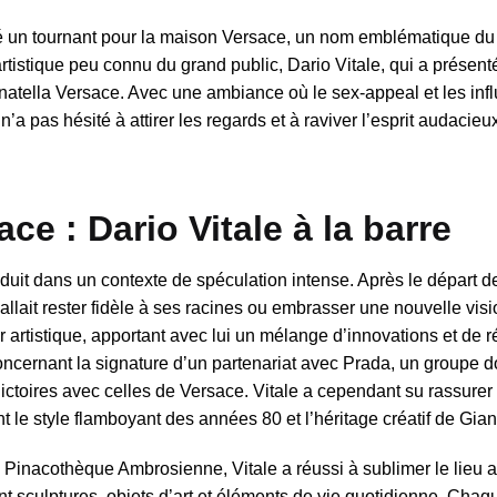
ué un tournant pour la maison Versace, un nom emblématique d
artistique peu connu du grand public, Dario Vitale, qui a présent
onatella Versace. Avec une ambiance où le sex-appeal et les in
a pas hésité à attirer les regards et à raviver l’esprit audacieu
ce : Dario Vitale à la barre
uit dans un contexte de spéculation intense. Après le départ d
 allait rester fidèle à ses racines ou embrasser une nouvelle visi
 artistique, apportant avec lui un mélange d’innovations et de 
concernant la signature d’un partenariat avec Prada, un groupe d
dictoires avec celles de Versace. Vitale a cependant su rassurer 
 le style flamboyant des années 80 et l’héritage créatif de Gian
e Pinacothèque Ambrosienne, Vitale a réussi à sublimer le lieu 
 sculptures, objets d’art et éléments de vie quotidienne. Chaq