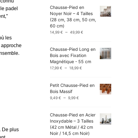
, connu
Chausse-Pied en
 le padel
Noyer Noir – 4 Tailles
nt,”
(28 cm, 38 cm, 50 cm,
60 cm)
Plage
–
14,99
€
49,99
€
de
où les
prix :
te approche
Chausse-Pied Long en
14,99 €
ensemble.
Bois avec Fixation
à
Magnétique - 55 cm
49,99 €
Plage
–
17,99
€
18,99
€
de
prix :
Petit Chausse-Pied en
17,99 €
Bois Massif
à
Plage
–
9,49
€
9,99
€
18,99 €
de
prix :
Chausse-Pied en Acier
9,49 €
Inoxydable – 3 Tailles
à
(42 cm Métal / 42 cm
9,99 €
. De plus
Noir / 14,5 cm Noir)
ent