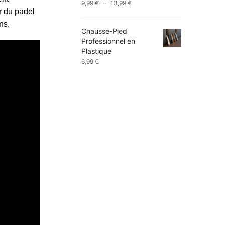
Plage
–
9,99
€
13,99
€
r du padel
de
prix :
ns.
Chausse-Pied
9,99 €
Professionnel en
à
Plastique
13,99 €
6,99
€