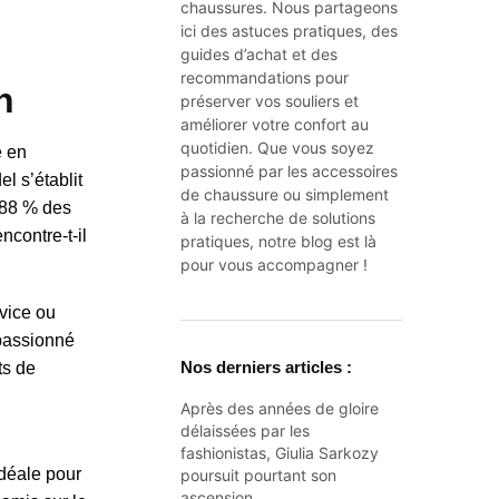
chaussures. Nous partageons
ici des astuces pratiques, des
guides d’achat et des
recommandations pour
n
préserver vos souliers et
améliorer votre confort au
quotidien. Que vous soyez
e en
passionné par les accessoires
l s’établit
de chaussure ou simplement
e 88 % des
à la recherche de solutions
contre-t-il
pratiques, notre blog est là
pour vous accompagner !
ovice ou
 passionné
Nos derniers articles :
ts de
Après des années de gloire
délaissées par les
fashionistas, Giulia Sarkozy
idéale pour
poursuit pourtant son
ascension…