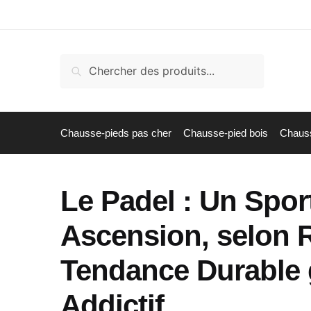
Skip
Skip
to
to
navigation
content
Recherche
Recherche
pour :
Chausse-pieds pas cher
Chausse-pied bois
Chauss
Le Padel : Un Spor
Ascension, selon 
Tendance Durable 
Addictif