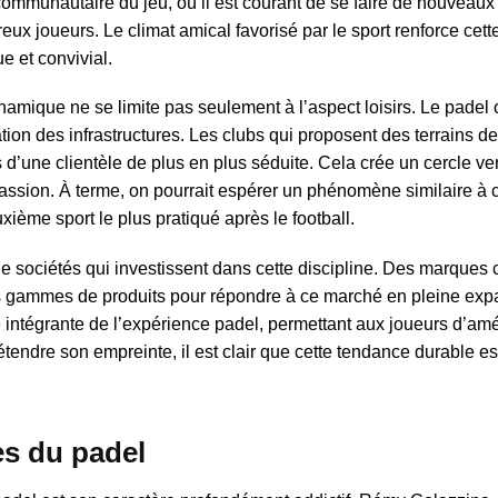
communautaire du jeu, où il est courant de se faire de nouveaux 
reux joueurs. Le climat amical favorisé par le sport renforce cet
ue et convivial.
mique ne se limite pas seulement à l’aspect loisirs. Le padel 
ion des infrastructures. Les clubs qui proposent des terrains d
 d’une clientèle de plus en plus séduite. Cela crée un cercle ve
 passion. À terme, on pourrait espérer un phénomène similaire à 
ième sport le plus pratiqué après le football.
e sociétés qui investissent dans cette discipline. Des marque
rs gammes de produits pour répondre à ce marché en pleine exp
 intégrante de l’expérience padel, permettant aux joueurs d’amél
étendre son empreinte, il est clair que cette tendance durable e
es du padel