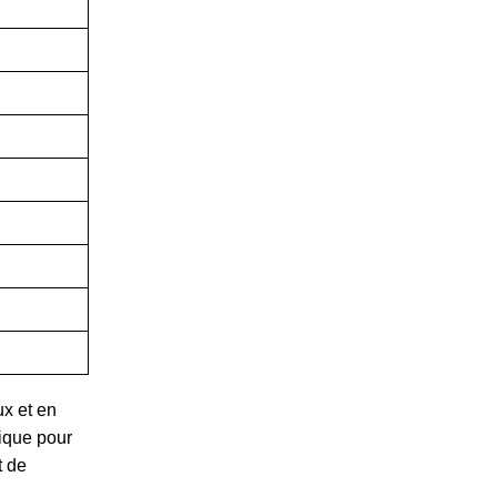
ux et en
ique pour
t de