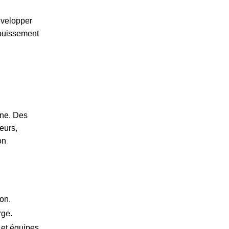
évelopper
nouissement
ine. Des
eurs,
on
on.
rge.
 et équipes