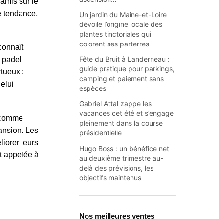
amis sur le
te tendance,
Un jardin du Maine-et-Loire
dévoile l’origine locale des
plantes tinctoriales qui
colorent ses parterres
connaît
Fête du Bruit à Landerneau :
e padel
guide pratique pour parkings,
rtueux :
camping et paiement sans
celui
espèces
Gabriel Attal zappe les
vacances cet été et s’engage
s comme
pleinement dans la course
ansion. Les
présidentielle
iorer leurs
Hugo Boss : un bénéfice net
st appelée à
au deuxième trimestre au-
delà des prévisions, les
objectifs maintenus
Nos meilleures ventes