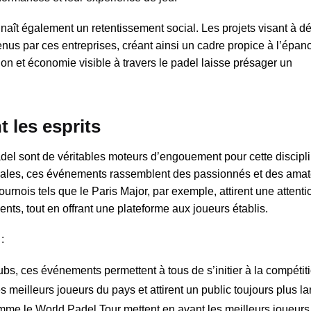
aît également un retentissement social. Les projets visant à d
tenus par ces entreprises, créant ainsi un cadre propice à l’épa
ion et économie visible à travers le padel laisse présager un
 les esprits
del sont de véritables moteurs d’engouement pour cette discipl
onales, ces événements rassemblent des passionnés et des amat
ournois tels que le Paris Major, par exemple, attirent une attenti
ents, tout en offrant une plateforme aux joueurs établis.
:
bs, ces événements permettent à tous de s’initier à la compétiti
 meilleurs joueurs du pays et attirent un public toujours plus la
 le World Padel Tour mettent en avant les meilleurs joueurs