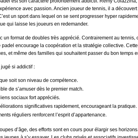
adel est son caractère profondément addictif. Rémy Colazzina
périence avec passion. Ancien joueur de tennis, il a découvert
 “C’est un sport dans lequel on se sent progresser hyper rapideme
inue qui laisse les joueurs en redemander.
vec un format de doubles très apprécié. Contrairement au tennis, 
e padel encourage la coopération et la stratégie collective. Cet
gues, et même des familles qui souhaitent passer du bon temps 
ugé si addictif :
 que soit son niveau de compétence.
sible de s’amuser dès le premier match.
liens sociaux fort appréciés.
liorations significatives rapidement, encourageant la pratique.
nts réguliers renforcent l’esprit d’appartenance.
roupes d’âge, des efforts sont en cours pour élargir ses horizons
s jeunes à s’y essayer. Les clubs privés et associatifs investiss