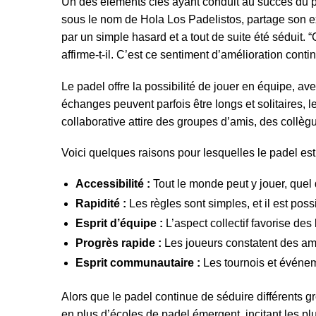
Un des éléments clés ayant conduit au succès du p
sous le nom de Hola Los Padelistos, partage son ex
par un simple hasard et a tout de suite été séduit.
affirme-t-il. C’est ce sentiment d’amélioration cont
Le padel offre la possibilité de jouer en équipe, a
échanges peuvent parfois être longs et solitaires, l
collaborative attire des groupes d’amis, des collè
Voici quelques raisons pour lesquelles le padel est j
Accessibilité :
Tout le monde peut y jouer, quel
Rapidité :
Les règles sont simples, et il est pos
Esprit d’équipe :
L’aspect collectif favorise des 
Progrès rapide :
Les joueurs constatent des amé
Esprit communautaire :
Les tournois et événeme
Alors que le padel continue de séduire différents g
en plus d’écoles de padel émergent, incitant les plu