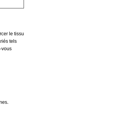
cer le tissu
iés tels
z-vous
nes.