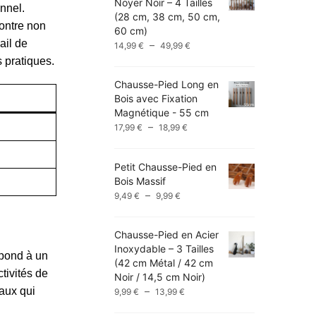
Noyer Noir – 4 Tailles
nnel.
(28 cm, 38 cm, 50 cm,
ontre non
60 cm)
ail de
Plage
–
14,99
€
49,99
€
de
s pratiques.
prix :
Chausse-Pied Long en
14,99 €
Bois avec Fixation
à
Magnétique - 55 cm
49,99 €
Plage
–
17,99
€
18,99
€
de
prix :
Petit Chausse-Pied en
17,99 €
Bois Massif
à
Plage
–
9,49
€
9,99
€
18,99 €
de
prix :
Chausse-Pied en Acier
9,49 €
Inoxydable – 3 Tailles
à
épond à un
(42 cm Métal / 42 cm
9,99 €
tivités de
Noir / 14,5 cm Noir)
Plage
aux qui
–
9,99
€
13,99
€
de