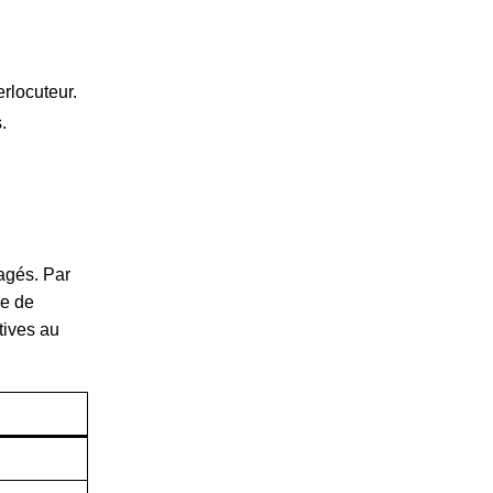
erlocuteur.
.
agés. Par
se de
tives au