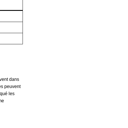
uvent dans
ses peuvent
qué les
me