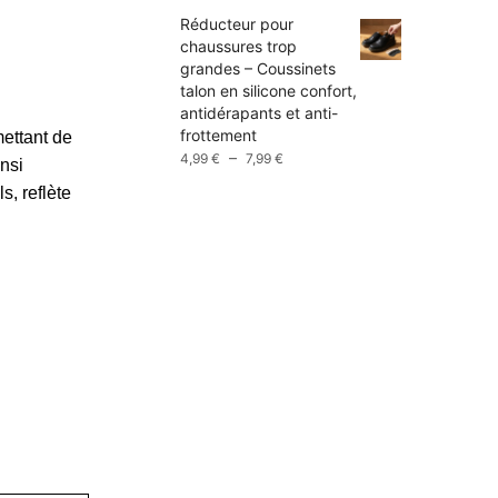
prix :
Réducteur pour
9,99 €
chaussures trop
à
grandes – Coussinets
13,99 €
talon en silicone confort,
antidérapants et anti-
frottement
mettant de
Plage
–
4,99
€
7,99
€
insi
de
s, reflète
prix :
4,99 €
à
7,99 €