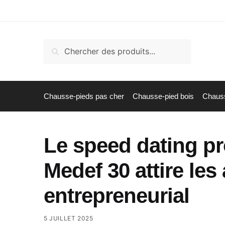
Skip
Skip
to
to
navigation
content
Recherche
Recherche
pour :
Chausse-pieds pas cher
Chausse-pied bois
Chauss
Le speed dating pr
Medef 30 attire le
entrepreneurial
5 JUILLET 2025