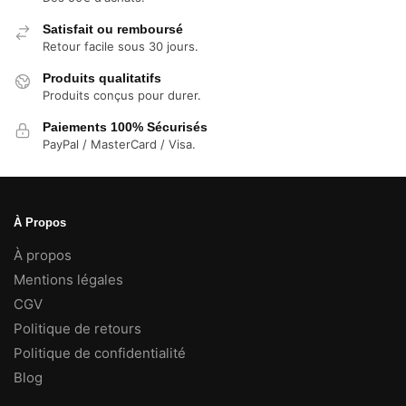
Satisfait ou remboursé
Retour facile sous 30 jours.
Produits qualitatifs
Produits conçus pour durer.
Paiements 100% Sécurisés
PayPal / MasterCard / Visa.
À Propos
À propos
Mentions légales
CGV
Politique de retours
Politique de confidentialité
Blog