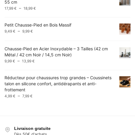
55 cm
à
Plage
–
17,99
€
18,99
€
49,99 €
de
prix :
Petit Chausse-Pied en Bois Massif
17,99 €
Plage
–
9,49
€
9,99
€
à
de
18,99 €
prix :
Chausse-Pied en Acier Inoxydable – 3 Tailles (42 cm
9,49 €
Métal / 42 cm Noir / 14,5 cm Noir)
à
Plage
–
9,99 €
9,99
€
13,99
€
de
prix :
Réducteur pour chaussures trop grandes – Coussinets
9,99 €
talon en silicone confort, antidérapants et anti-
à
frottement
13,99 €
Plage
–
4,99
€
7,99
€
de
prix :
4,99 €
à
7,99 €
Livraison gratuite
Dès 50€ d'achats.